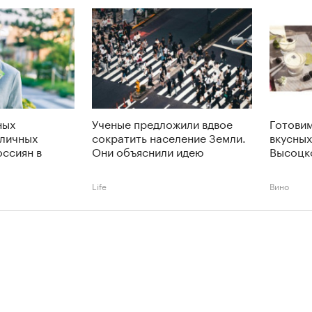
ных
Ученые предложили вдвое
Готовим
 личных
сократить население Земли.
вкусных
оссиян в
Они объяснили идею
Высоцк
Life
Вино