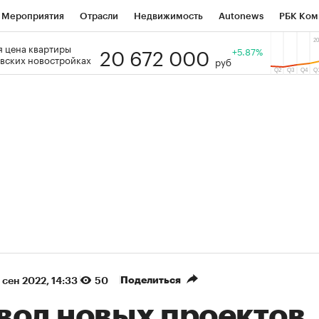
Мероприятия
Отрасли
Недвижимость
Autonews
РБК Ком
20 672 000
 цена квартиры
 РБК
РБК Образование
РБК Курсы
РБК Life
+5.87%
Тренды
Виз
вских новостройках
руб
ь
Крипто
РБК Бизнес-среда
Дискуссионный клуб
Исследо
зета
Спецпроекты СПб
Конференции СПб
Спецпроекты
кономика
Бизнес
Технологии и медиа
Финансы
Рынок на
(+90,79%)
(+35%)
450
АФК «Система» ₽12
Купить
Купить
СБ к 29.07.27
прогноз БКС к 15.07.27
Поделиться
 сен 2022, 14:33
50
вод новых проектов