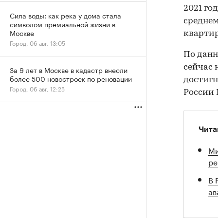
2021 год
Сила воды: как река у дома стала
среднем
символом премиальной жизни в
Москве
квартир
Город, 06 авг, 13:05
По данн
сейчас 
За 9 лет в Москве в кадастр внесли
более 500 новостроек по реновации
достигн
Город, 06 авг, 12:25
России 
Чита
Ми
ре
В 
ав