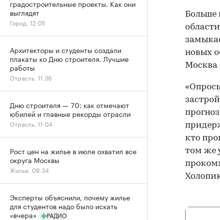
градостроительные проекты. Как они
выглядят
Больше 
Город, 12:05
области
замыкае
Архитекторы и студенты создали
новых о
плакаты ко Дню строителя. Лучшие
Москва (
работы
Отрасль, 11:36
«Опросы
застрой
Дню строителя — 70: как отмечают
прогноз
юбилей и главные рекорды отрасли
Отрасль, 11:04
придерж
кто про
Рост цен на жилье в июле охватил все
том же 
округа Москвы
прокомм
Жилье, 09:34
Холопик
Эксперты объяснили, почему жилье
для студентов надо было искать
«вчера»
РАДИО