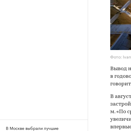
Фото: Iva
Вывод н
в годов
говорит
В авгус
застрой
м. «По 
увеличи
впервые
В Москве выбрали лучшие