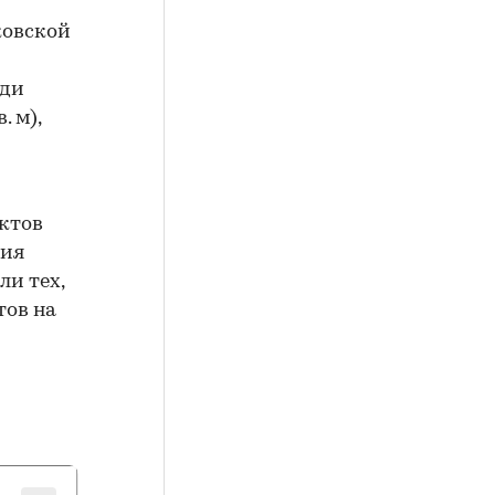
ковской
ади
 м),
ектов
ния
ли тех,
тов на