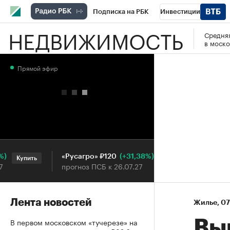
Подписка на РБК
Инвестиции
НЕДВИЖИМОСТЬ
Средняя
РБК Вино
Спорт
Школа управления
в моско
Национальные проекты
Город
Стил
Прямой эфир
Кредитные рейтинги
Франшизы
Га
Проверка контрагентов
Политика
Э
(+31,38%)
«Русагро» ₽120
Ozon ₽5 
Купить
Купить
прогноз ПСБ к 26.07.27
прогноз П
Лента новостей
Жилье
⁠,
07
В первом московском «тучерезе» на
Вы