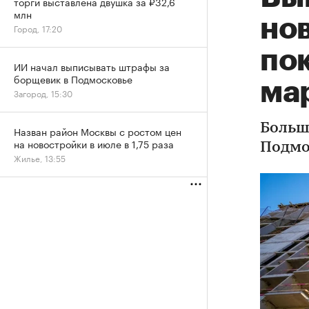
торги выставлена двушка за ₽32,6
млн
но
Город, 17:20
пок
ИИ начал выписывать штрафы за
борщевик в Подмосковье
ма
Загород, 15:30
Больш
Назван район Москвы с ростом цен
на новостройки в июле в 1,75 раза
Подмо
Жилье, 13:55