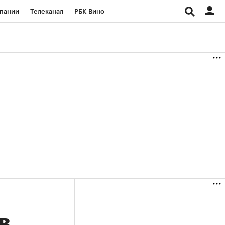
пании
Телеканал
РБК Вино
ациональные проекты
Город
аншизы
Газета
ка
Бизнес
в