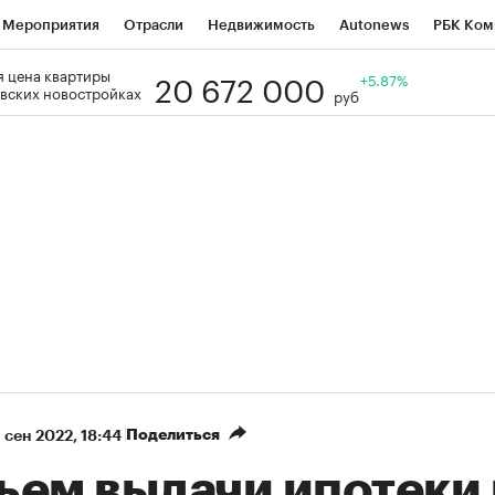
Мероприятия
Отрасли
Недвижимость
Autonews
РБК Ком
20 672 000
 цена квартиры
Образование
РБК Курсы
РБК Life
Тренды
+5.87%
Визионеры
Н
вских новостройках
руб
Дискуссионный клуб
Исследования
Кредитные рейтинги
Фр
Спецпроекты
Проверка контрагентов
Политика
Экономи
к наличной валюты
Поделиться
 сен 2022, 18:44
ъем выдачи ипотеки 