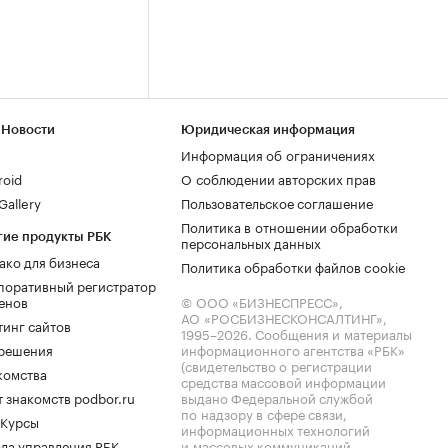
 Новости
Юридическая информация
Информация об ограничениях
roid
О соблюдении авторских прав
allery
Пользовательское соглашение
Политика в отношении обработки
гие продукты РБК
персональных данных
ако для бизнеса
Политика обработки файлов cookie
поративный регистратор
енов
© ООО «БИЗНЕСПРЕСС»,
АО «РОСБИЗНЕСКОНСАЛТИНГ»,
тинг сайтов
1995–2026
. Сообщения и материалы
.решения
информационного агентства «РБК»
(свидетельство о регистрации
комства
средства массовой информации
 знакомств podbor.ru
выдано Федеральной службой
по надзору в сфере связи,
 Курсы
информационных технологий
ла управления РБК
и массовых коммуникаций