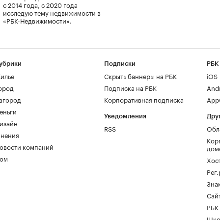
с 2014 года, с 2020 года
исследую тему недвижимости в
«РБК-Недвижимости».
убрики
Подписки
РБК
илье
Скрыть баннеры на РБК
iOS
ород
Подписка на РБК
And
агород
Корпоративная подписка
AppG
еньги
Уведомления
Дру
изайн
RSS
Обл
нения
Кор
овости компаний
дом
ом
Хос
Рег
Зна
Сайт
РБК
Шко