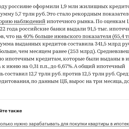
году россияне оформили 1,9 млн жилищных кредит
умму 5,7 трлн руб. Это стало рекордным показате
торию наблюдений
ипотечного рынка. По оценкам Ц
22 года российские банки выдали 91,5 тыс. ипоте
в, что
на 40% больше июньского показателя (65,4 ты
умма выданных кредитов составила 341,5 млрд руб
больше, чем месяцем ранее (253 млрд). Средневзве
по ипотечным кредитам, которые были выданы в и
 к июню на 0,31 п.п., до 6,67%. А общий ипотечный
ь составил 12,7 трлн руб. против 12,5 трлн руб. Сре
едитования, по данным ЦБ, вырос на три месяца, до
йте также
олько нужно зарабатывать для покупки квартиры в ипотек