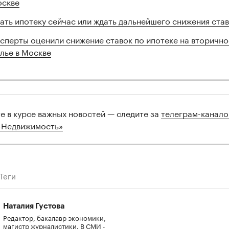
скве
ать ипотеку сейчас или ждать дальнейшего снижения ста
сперты оценили снижение ставок по ипотеке на вторично
лье в Москве
те в курсе важных новостей — следите за
телеграм-канал
-Недвижимость»
Теги
Наталия Густова
Редактор, бакалавр экономики,
магистр журналистики. В СМИ -