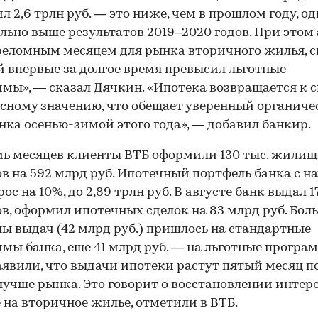
л 2,6 трлн руб. — это ниже, чем в прошлом году, о
льно выше результатов 2019–2020 годов. При этом 
реломным месяцем для рынка вторичного жилья, с
 впервые за долгое время превысил льготные
мы», — сказал Дячкин. «Ипотека возвращается к 
сному значению, что обещает уверенный органич
нка осенью-зимой этого года», — добавил банкир.
мь месяцев клиенты ВТБ оформили 130 тыс. жили
в на 592 млрд руб. Ипотечный портфель банка с н
ос на 10%, до 2,89 трлн руб. В августе банк выдал 17
в, оформил ипотечных сделок на 83 млрд руб. Бол
ы выдач (42 млрд руб.) пришлось на стандартные
мы банка, еще 41 млрд руб. — на льготные програм
аявили, что выдачи ипотеки растут пятый месяц п
 лучше рынка. Это говорит о восстановлении интере
 на вторичное жилье, отметили в ВТБ.