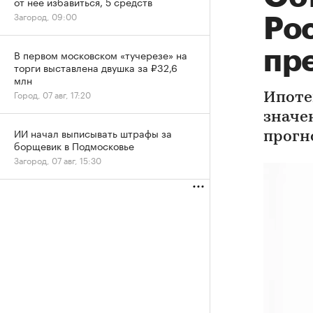
от нее избавиться, 5 средств
Загород, 09:00
Рос
пр
В первом московском «тучерезе» на
торги выставлена двушка за ₽32,6
млн
Город, 07 авг, 17:20
Ипоте
значен
ИИ начал выписывать штрафы за
прогн
борщевик в Подмосковье
Загород, 07 авг, 15:30