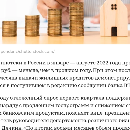
ypendenz/shutterstock.com/
ипотеки в России в январе — августе 2022 года п
н руб. — меньше, чем в прошлом году. При этом пос
месяца выдачи жилищных кредитов демонстрирую
ся в поступившем в редакцию сообщении банка ВТ
году отложенный спрос первого квартала поддерж
наряду с продлением госпрограмм и снижением с
 банковским продуктам, поясняет вице-президент
тель руководителя департамента розничного биз
 Дячкин. «По итогам восьми месяцев объем прода