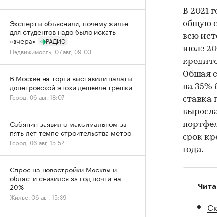
В 2021 
Эксперты объяснили, почему жилье
общую с
для студентов надо было искать
всю ис
«вчера»
РАДИО
июле 20
Недвижимость, 07 авг, 09:03
кредито
Общая с
В Москве на торги выставили палаты
допетровской эпохи дешевле трешки
на 35% 
Город, 06 авг, 18:07
ставка 
выросла
Собянин заявил о максимальном за
портфел
пять лет темпе строительства метро
срок кр
Город, 06 авг, 15:52
года.
Спрос на новостройки Москвы и
области снизился за год почти на
20%
Чита
Жилье, 06 авг, 15:39
Ск