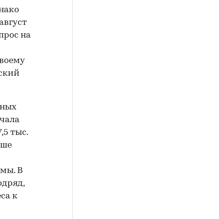
днако
август
прос на
своему
еский
щных
ачала
,5 тыс.
ьше
мы. В
одряд,
са к