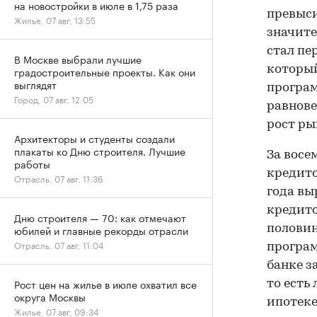
на новостройки в июле в 1,75 раза
превыси
Жилье, 07 авг, 13:55
значите
стал пе
В Москве выбрали лучшие
который
градостроительные проекты. Как они
выглядят
програм
Город, 07 авг, 12:05
равнове
рост ры
Архитекторы и студенты создали
плакаты ко Дню строителя. Лучшие
За восе
работы
кредито
Отрасль, 07 авг, 11:36
года выр
кредито
Дню строителя — 70: как отмечают
половин
юбилей и главные рекорды отрасли
Отрасль, 07 авг, 11:04
програм
банке з
Рост цен на жилье в июле охватил все
то есть
округа Москвы
ипотеке
Жилье, 07 авг, 09:34