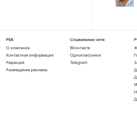
РБК
Социальные сети
Р
О компании
ВКонтакте
Ж
Контактная информация
Одноклассники
Г
Редакция
Telegram
З
Размещение рекламы
Д
Д
М
Н
Д