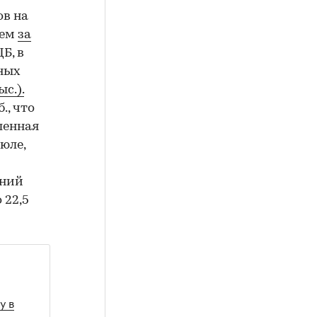
ов на
лем
за
Б, в
чных
с.).
., что
шенная
юле,
дний
 22,5
у в