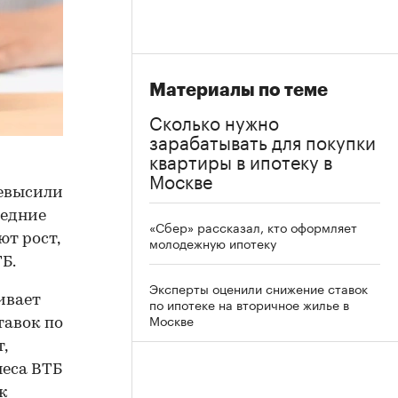
Материалы по теме
Сколько нужно
зарабатывать для покупки
квартиры в ипотеку в
Москве
ревысили
ледние
«Сбер» рассказал, кто оформляет
т рост,
молодежную ипотеку
Б.
Эксперты оценили снижение ставок
ивает
по ипотеке на вторичное жилье в
Москве
тавок по
,
неса ВТБ
ж