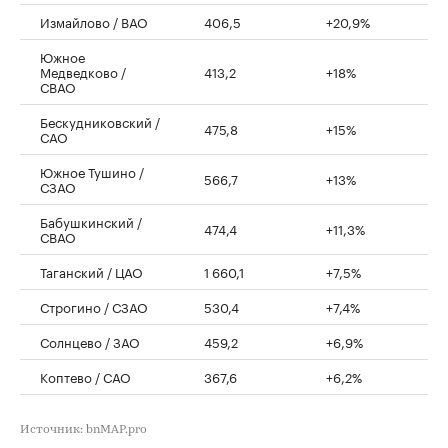
Измайлово / ВАО
406,5
+20,9%
Южное
Медведково /
413,2
+18%
СВАО
Бескудниковский /
475,8
+15%
САО
Южное Тушино /
566,7
+13%
СЗАО
Бабушкинский /
474,4
+11,3%
СВАО
Таганский / ЦАО
1 660,1
+7,5%
Строгино / СЗАО
530,4
+7,4%
Солнцево / ЗАО
459,2
+6,9%
Коптево / САО
367,6
+6,2%
Источник: bnMAP.pro