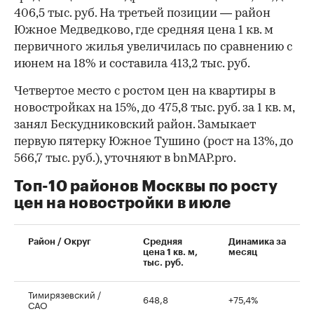
406,5 тыс. руб. На третьей позиции — район
Южное Медведково, где средняя цена 1 кв. м
первичного жилья увеличилась по сравнению с
июнем на 18% и составила 413,2 тыс. руб.
Четвертое место с ростом цен на квартиры в
новостройках на 15%, до 475,8 тыс. руб. за 1 кв. м,
занял Бескудниковский район. Замыкает
первую пятерку Южное Тушино (рост на 13%, до
566,7 тыс. руб.), уточняют в bnMAP.pro.
Топ-10 районов Москвы по росту
цен на новостройки в июле
00:00
/
00:00
Район / Округ
Средняя
Динамика за
цена 1 кв. м,
месяц
тыс. руб.
Тимирязевский /
648,8
+75,4%
САО