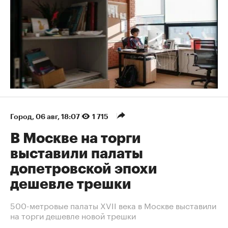
Город
⁠,
06 авг, 18:07
1 715
В Москве на торги
выставили палаты
допетровской эпохи
дешевле трешки
500-метровые палаты XVII века в Москве выставили
на торги дешевле новой трешки