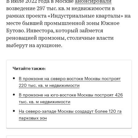
В июле 2022 года в Москве
анонсировали
возведение 297 тыс. кв. м недвижимости в
рамках проекта «Индустриальные кварталы» на
месте бывшей промышленной зоны Южное
Бутово. Инвестора, который займется
реновацией промзоны, столичные власти
выберут на аукционе.
Читайте также:
В промзоне на северо-востоке Москвы построят
220 тыс. кв. м недвижимости
В промзоне на юго-востоке Москвы построят 426
тыс. кв. м недвижимости
На северо-западе Москвы создадут более 120 га
парковых зон
00:00
/
00:00