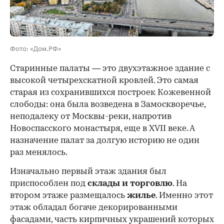
00:00
/
00:00
Фото: «Дом.РФ»
Старинные палаты — это двухэтажное здание с
высокой четырехскатной кровлей. Это самая
старая из сохранившихся построек Кожевенной
слободы: она была возведена в Замоскворечье,
неподалеку от Москвы-реки, напротив
Новоспасского монастыря, еще в XVII веке. А
назначение палат за долгую историю не один
раз менялось.
Изначально первый этаж здания был
приспособлен под
склады и
торговлю
. На
втором этаже размещалось
жилье
. Именно этот
этаж обладал богаче декорированными
фасадами, часть кирпичных украшений которых