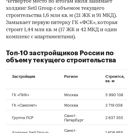
Четвертое место по итогам июля занимает
холдинг Setl Group с объемом текущего
строительства 1,6 млн кв. м (21 ЖК и 91 МКД).
Замыкает первую пятерку ГК «ФСК», которая
строит 1,44 млн кв. м (17 ЖК и 42 МКД и один
комплекс с апартаментами).
Топ‑10 застройщиков России по
объему текущего строительства
Застройщик
Регион
Строится,
кв. м
ГК «ПИК»
Москва
5 990 138
ГК «Самолет»
Москва
2 719 058
00:00
/
00:00
Санкт-
Группа ЛСР
2 637 355
Петербург
Санкт-
Холдинг Setl Group
1 606 955