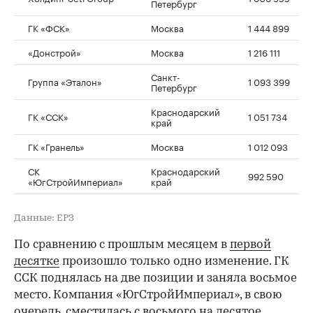
Петербург
ГК «ФСК»
Москва
1 444 899
«Донстрой»
Москва
1 216 111
Санкт-
Группа «Эталон»
1 093 399
Петербург
Краснодарский
ГК «ССК»
1 051 734
край
ГК «Гранель»
Москва
1 012 093
СК
Краснодарский
992 590
«ЮгСтройИмпериал»
край
Данные: ЕРЗ
По сравнению с прошлым месяцем в
первой
десятке
произошло только одно изменение. ГК
ССК поднялась на две позиции и заняла восьмое
место. Компания «ЮгСтройИмпериал», в свою
очередь, сместилась с восьмого на десятое