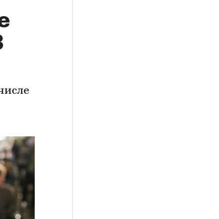
е
3
числе