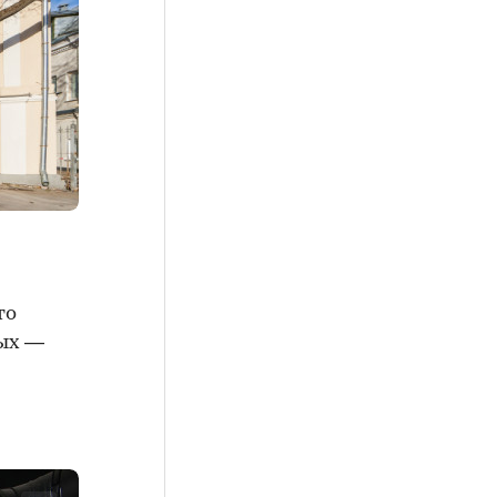
то
вых —