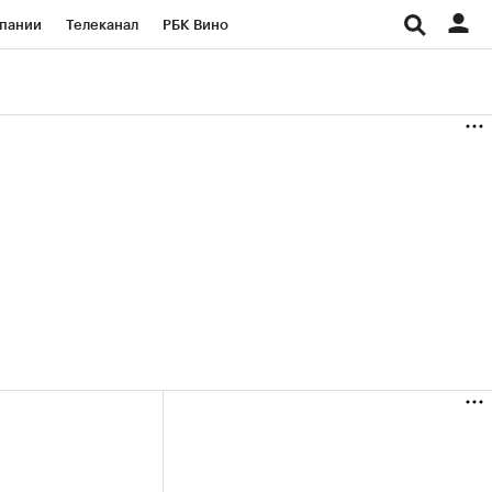
пании
Телеканал
РБК Вино
ациональные проекты
Город
аншизы
Газета
ка
Бизнес