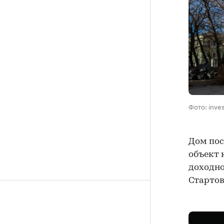
Фото: inve
Дом пос
объект 
доходно
Стартов