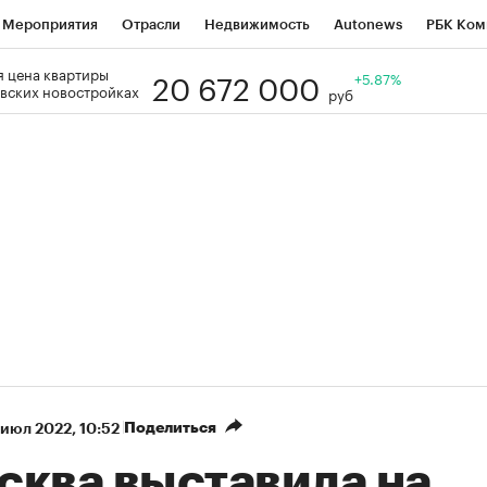
Мероприятия
Отрасли
Недвижимость
Autonews
РБК Ком
20 672 000
 цена квартиры
Образование
РБК Курсы
РБК Life
Тренды
+5.87%
Визионеры
Н
вских новостройках
руб
Дискуссионный клуб
Исследования
Кредитные рейтинги
Фр
Спецпроекты
Проверка контрагентов
Политика
Экономи
к наличной валюты
Поделиться
 июл 2022, 10:52
сква выставила на