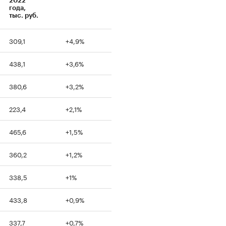
2022
года,
тыс. руб.
309,1
+4,9%
438,1
+3,6%
380,6
+3,2%
223,4
+2,1%
465,6
+1,5%
360,2
+1,2%
338,5
+1%
433,8
+0,9%
337,7
+0,7%