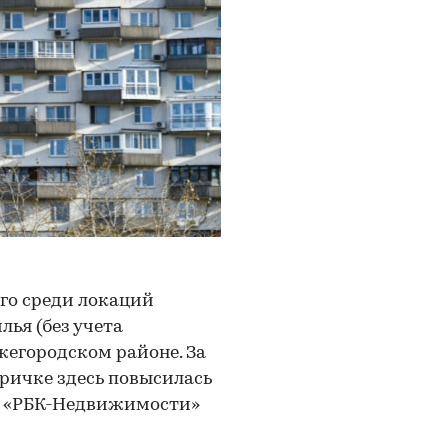
его среди локаций
ья (без учета
жегородском районе. За
оричке здесь повысилась
для «РБК-Недвижимости»