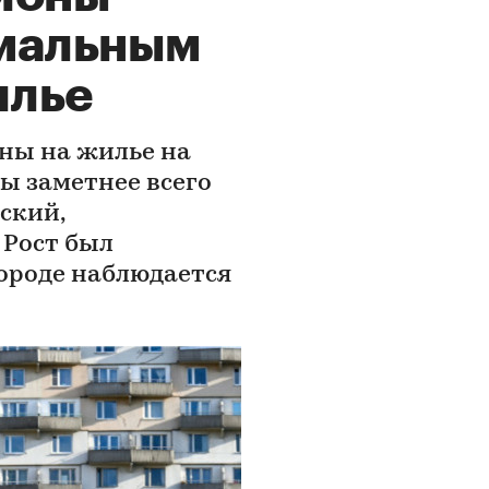
мальным
илье
ены на жилье на
ы заметнее всего
ский,
 Рост был
городе наблюдается