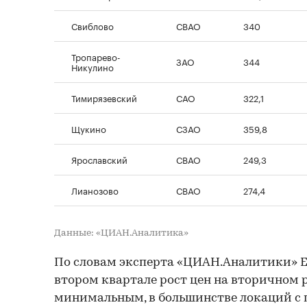
Свиблово
СВАО
340
Тропарево-
ЗАО
344
Никулино
Тимирязевский
САО
322,1
Щукино
СЗАО
359,8
Ярославский
СВАО
249,3
Лианозово
СВАО
274,4
Данные: «ЦИАН.Аналитика»
По словам эксперта «ЦИАН.Аналитики» Е
втором квартале рост цен на вторичном 
минимальным, в большинстве локаций с