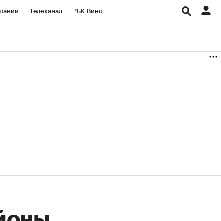
пании
Телеканал
РБК Вино
ациональные проекты
Город
аншизы
Газета
ка
Бизнес
йоны