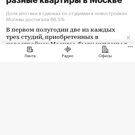
разные квартиры в Москве
Доля ипотеки в сделках со студиями в новостройках
Москвы достигала 66,5%
В первом полугодии две из каждых
трех студий, приобретенных в
новостройках Москвы, были куплены в
ипотеку. В сегменте трешек ипотечных
Лента
Радио
Офисы
сделок менее половины, а среди
четырехкомнатных квартир — лишь
около четверти