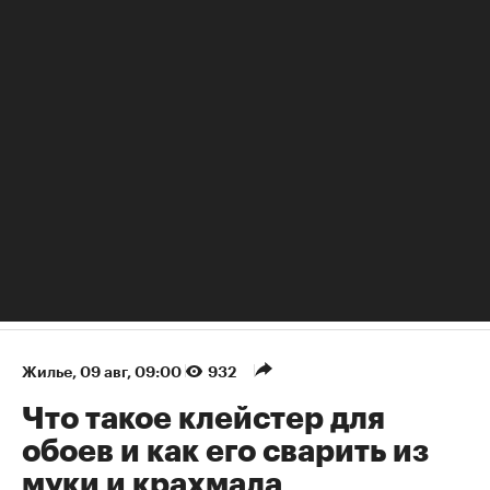
РБК Недвижимость
Можно ли стелить теплый пол под линолеум
Жилье
⁠,
09 авг, 09:00
932
Что такое клейстер для
обоев и как его сварить из
муки и крахмала