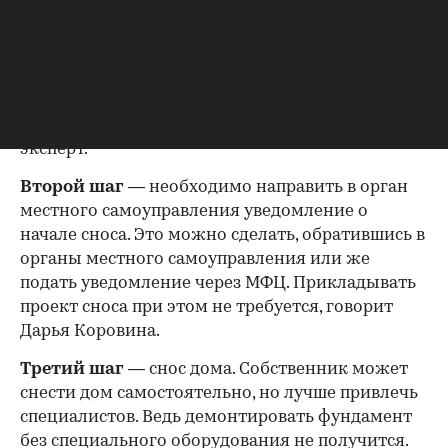
необходимо пригласить представителя
ресурсоснабжающей организации, который
зафиксирует факт отключения в акте, говорит
Владислав Журавлев. Но это только в том случае,
если загородный дом капитальный и
подключен к коммуникациям, объясняет
эксперт.
Второй шаг
— необходимо направить в орган
местного самоуправления уведомление о
начале сноса. Это можно сделать, обратившись в
органы местного самоуправления или же
подать уведомление через МФЦ. Прикладывать
проект сноса при этом не требуется, говорит
Дарья Коровина.
Третий шаг
— снос дома. Собственник может
снести дом самостоятельно, но лучше привлечь
специалистов. Ведь демонтировать фундамент
без специального оборудования не получится.