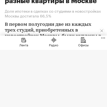
разные квартиры в Москве
Доля ипотеки в сделках со студиями в новостройках
Москвы достигала 66,5%
В первом полугодии две из каждых
трех студий, приобретенных в
новостройках Москвы, были куплены в
ипотеку. В сегменте трешек ипотечных
Лента
Радио
Офисы
сделок менее половины, а среди
четырехкомнатных квартир — лишь
около четверти