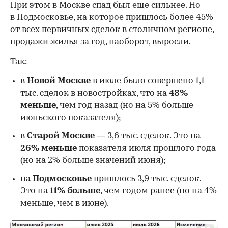
При этом в Москве спад был еще сильнее. Но
в Подмосковье, на которое пришлось более 45%
от всех первичных сделок в столичном регионе,
продажи жилья за год, наоборот, выросли.
Так:
в
Новой Москве
в июле было совершено 1,1
тыс. сделок в новостройках, что на
48%
меньше
, чем год назад (но на 5% больше
июньского показателя);
в
Старой Москве
— 3,6 тыс. сделок. Это на
26%
меньше
показателя июля прошлого года
00:00
/
00:00
(но на 2% больше значений июня);
на
Подмосковье
пришлось 3,9 тыс. сделок.
Это на
11% больше
, чем годом ранее (но на 4%
меньше, чем в июне).