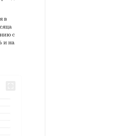
я в
есяца
ению с
% и на