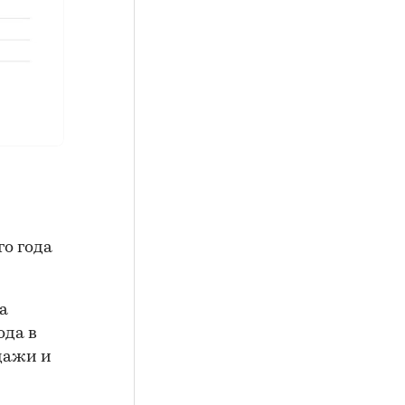
го года
а
ода в
дажи и