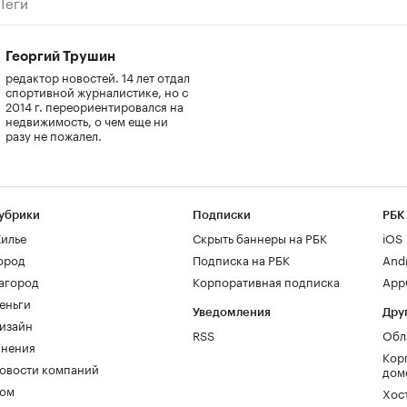
Теги
Георгий Трушин
редактор новостей. 14 лет отдал
спортивной журналистике, но с
2014 г. переориентировался на
недвижимость, о чем еще ни
разу не пожалел.
убрики
Подписки
РБК
илье
Скрыть баннеры на РБК
iOS
ород
Подписка на РБК
And
агород
Корпоративная подписка
AppG
еньги
Уведомления
Дру
изайн
RSS
Обл
нения
Кор
овости компаний
дом
ом
Хос