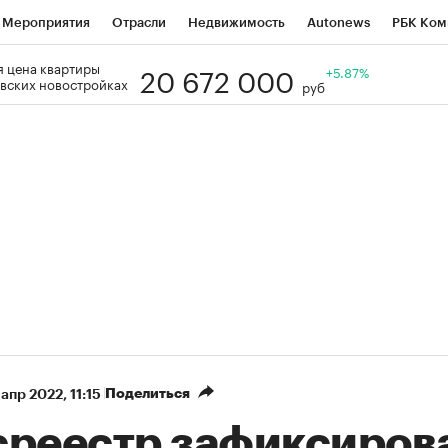
Мероприятия
Отрасли
Недвижимость
Autonews
РБК Ком
20 672 000
 цена квартиры
Образование
РБК Курсы
РБК Life
Тренды
+5.87%
Визионеры
Н
вских новостройках
руб
Дискуссионный клуб
Исследования
Кредитные рейтинги
Фр
Спецпроекты
Проверка контрагентов
Политика
Экономи
к наличной валюты
Поделиться
 апр 2022, 11:15
среестр зафиксиров