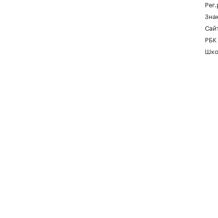
Рег
Зна
Сайт
РБК
Шко