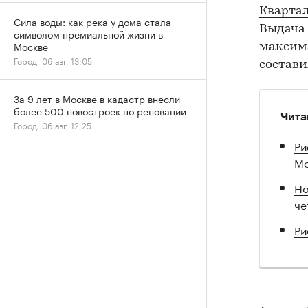
Кварта
Сила воды: как река у дома стала
Выдача 
символом премиальной жизни в
Москве
максима
Город, 06 авг, 13:05
состави
За 9 лет в Москве в кадастр внесли
более 500 новостроек по реновации
Чита
Город, 06 авг, 12:25
Ри
Мо
Но
че
Ри