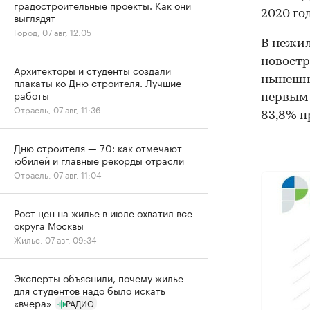
градостроительные проекты. Как они
2020 год
выглядят
Город, 07 авг, 12:05
В нежил
новостр
Архитекторы и студенты создали
нынешне
плакаты ко Дню строителя. Лучшие
работы
первым 
Отрасль, 07 авг, 11:36
83,8% п
Дню строителя — 70: как отмечают
юбилей и главные рекорды отрасли
Отрасль, 07 авг, 11:04
Рост цен на жилье в июле охватил все
округа Москвы
Жилье, 07 авг, 09:34
Эксперты объяснили, почему жилье
для студентов надо было искать
«вчера»
РАДИО