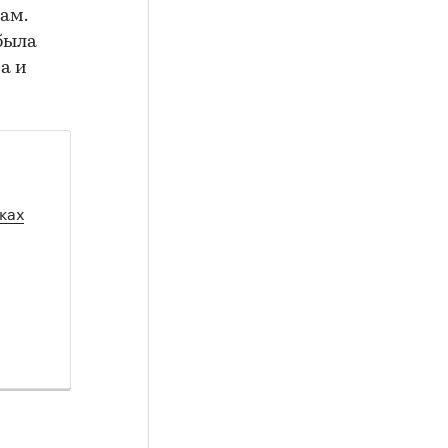
ам.
была
а и
ках