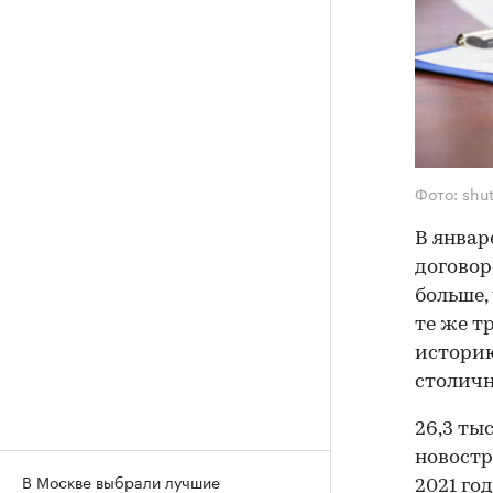
Фото: shut
В январ
договор
больше,
те же т
историю
столичн
26,3 ты
новостр
В Москве выбрали лучшие
2021 го