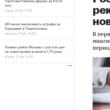
торги выставлена двушка за ₽32,6
млн
рек
Город, 07 авг, 17:20
но
ИИ начал выписывать штрафы за
борщевик в Подмосковье
Загород, 07 авг, 15:30
В пер
макси
Назван район Москвы с ростом цен
перио
на новостройки в июле в 1,75 раза
Жилье, 07 авг, 13:55