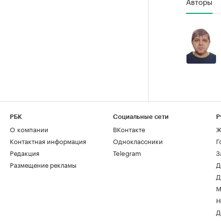
Авторы
РБК
Социальные сети
Р
О компании
ВКонтакте
Ж
Контактная информация
Одноклассники
Г
Редакция
Telegram
З
Размещение рекламы
Д
Д
М
Н
Д