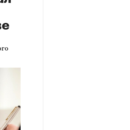
ве
ого