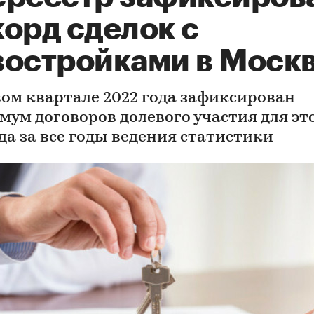
орд сделок с
востройками в Моск
вом квартале 2022 года зафиксирован
мум договоров долевого участия для эт
да за все годы ведения статистики