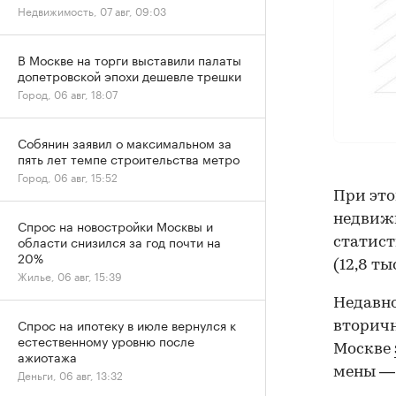
Недвижимость, 07 авг, 09:03
В Москве на торги выставили палаты
допетровской эпохи дешевле трешки
Город, 06 авг, 18:07
Собянин заявил о максимальном за
пять лет темпе строительства метро
Город, 06 авг, 15:52
При это
недвижи
Спрос на новостройки Москвы и
области снизился за год почти на
статист
20%
(12,8 тыс
Жилье, 06 авг, 15:39
Недавно
Спрос на ипотеку в июле вернулся к
вторичн
естественному уровню после
Москве
ажиотажа
мены — 
Деньги, 06 авг, 13:32