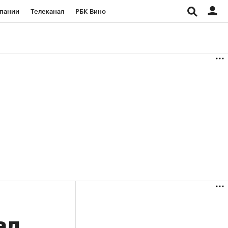
пании
Телеканал
РБК Вино
ациональные проекты
Город
аншизы
Газета
ка
Бизнес
ал