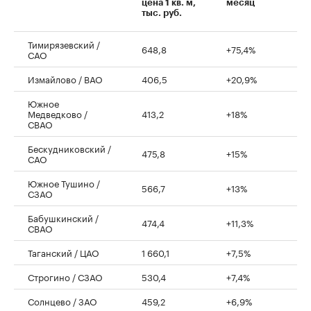
цена 1 кв. м,
месяц
тыс. руб.
Тимирязевский /
648,8
+75,4%
САО
Измайлово / ВАО
406,5
+20,9%
Южное
Медведково /
413,2
+18%
СВАО
Бескудниковский /
475,8
+15%
САО
Южное Тушино /
566,7
+13%
СЗАО
Бабушкинский /
474,4
+11,3%
СВАО
Таганский / ЦАО
1 660,1
+7,5%
Строгино / СЗАО
530,4
+7,4%
Солнцево / ЗАО
459,2
+6,9%