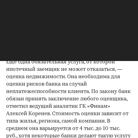
виды страхования (жизни и здоровья,
титульное) относятся к дополнительным, так
что от них можно отказаться. Стоимость
00:00
/
00:00
обязательной страховки рассчитывается, исходя
из множества параметров. Как правило, она
составляет примерно 0,1% от суммы ипотеки.
2. Оценка недвижимости
Еще одна обязательная услуга, от которой
ипотечный заемщик не может отказаться, —
оценка недвижимости. Она необходима для
оценки рисков банка на случай
неплатежеспособности клиента. По закону банк
обязан принять заключение любого оценщика,
отметил ведущий аналитик ГК «Финам»
Алексей Коренев. Стоимость оценки зависит от
типа жилья, региона, самой компании. В
среднем она варьируется от 4 тыс. до 10 тыс.
руб., хотя некоторые банки делают такую услугу