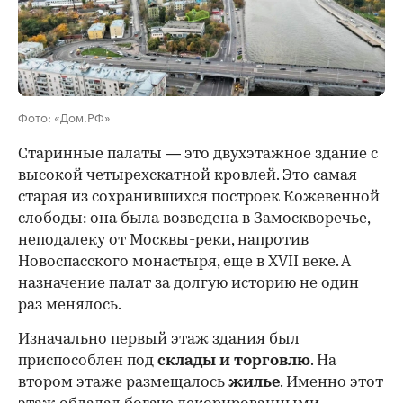
00:00
/
00:00
Фото: «Дом.РФ»
Старинные палаты — это двухэтажное здание с
высокой четырехскатной кровлей. Это самая
старая из сохранившихся построек Кожевенной
слободы: она была возведена в Замоскворечье,
неподалеку от Москвы-реки, напротив
Новоспасского монастыря, еще в XVII веке. А
назначение палат за долгую историю не один
раз менялось.
Изначально первый этаж здания был
приспособлен под
склады и
торговлю
. На
втором этаже размещалось
жилье
. Именно этот