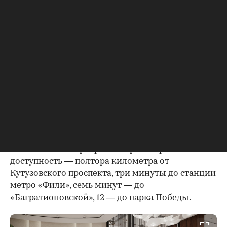
Визуализация MR Group
Дом расположен недалеко от набережной
Москвы-реки, в десяти минутах ходьбы —
огромный парк «Фили» с зонами отдыха для
детей и взрослых, в пешей доступности —
Поклонная гора и парк Победы.
У «Фили Сити» прекрасная транспортная
доступность — полтора километра от
Кутузовского проспекта, три минуты до станции
метро «Фили», семь минут — до
«Багратионовской», 12 — до парка Победы.