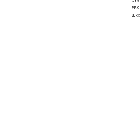
РБК
Шко