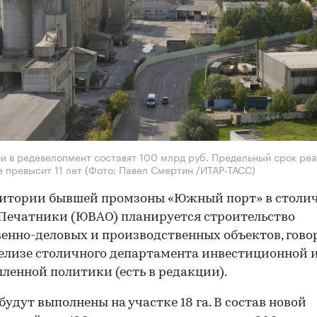
и в редевелопмент составят 100 млрд руб. Предельный срок ре
е превысит 11 лет
(Фото: Павел Смертин /ИТАР-ТАСС)
ритории бывшей промзоны «Южный порт» в столи
Печатники (ЮВАО) планируется строительство
енно-деловых и производственных объектов, гово
елизе столичного департамента инвестиционной 
енной политики (есть в редакции).
будут выполнены на участке 18 га. В состав новой