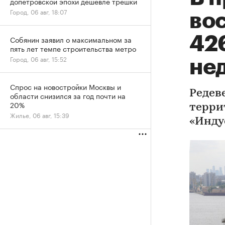
допетровской эпохи дешевле трешки
Город, 06 авг, 18:07
во
426
Собянин заявил о максимальном за
пять лет темпе строительства метро
Город, 06 авг, 15:52
не
Спрос на новостройки Москвы и
Редев
области снизился за год почти на
20%
терри
Жилье, 06 авг, 15:39
«Инду