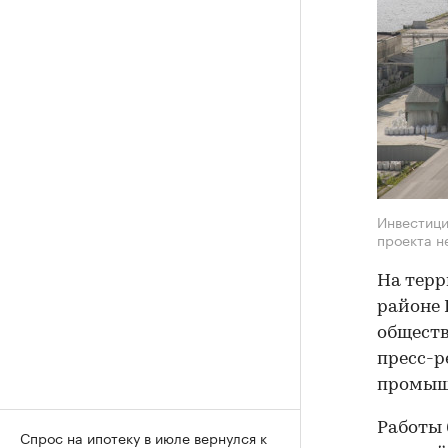
Инвестици
проекта н
На тер
районе 
обществ
пресс-р
промышл
Работы 
Спрос на ипотеку в июле вернулся к