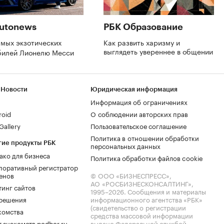
utonews
РБК Образование
амых экзотических
Как развить харизму и
выглядеть увереннее в общении
билей Лионелю Месси
 Новости
Юридическая информация
Информация об ограничениях
roid
О соблюдении авторских прав
allery
Пользовательское соглашение
Политика в отношении обработки
гие продукты РБК
персональных данных
ако для бизнеса
Политика обработки файлов cookie
поративный регистратор
енов
© ООО «БИЗНЕСПРЕСС»,
АО «РОСБИЗНЕСКОНСАЛТИНГ»,
тинг сайтов
1995–2026
. Сообщения и материалы
.решения
информационного агентства «РБК»
(свидетельство о регистрации
комства
средства массовой информации
 знакомств podbor.ru
выдано Федеральной службой