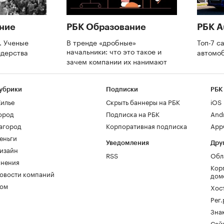
ние
РБК Образование
РБК A
. Ученые
В тренде «дробные»
Топ-7 с
начальники: что это такое и
идерства
автомо
зачем компании их нанимают
убрики
Подписки
РБК
илье
Скрыть баннеры на РБК
iOS
ород
Подписка на РБК
And
агород
Корпоративная подписка
AppG
еньги
Уведомления
Дру
изайн
RSS
Обл
нения
Кор
овости компаний
дом
ом
Хос
Рег
Зна
Сайт