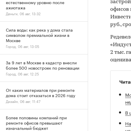
естественному уровню после
застрой
ажиотажа
офисов 
Деньги, 06 авг, 13:32
Инвести
руб., с
Сила воды: как река у дома стала
символом премиальной жизни в
Редевел
Москве
«Индус
Город, 06 авг, 13:05
2 тыс. 
оценива
За 9 лет в Москве в кадастр внесли
более 500 новостроек по реновации
Город, 06 авг, 12:25
Чита
От каких материалов при ремонте
Мо
дома стоит отказаться в 2026 году
не
Дизайн, 06 авг, 11:47
В 
Более половины компаний при
На
ремонте офисов превышают
изначальный бюджет
не