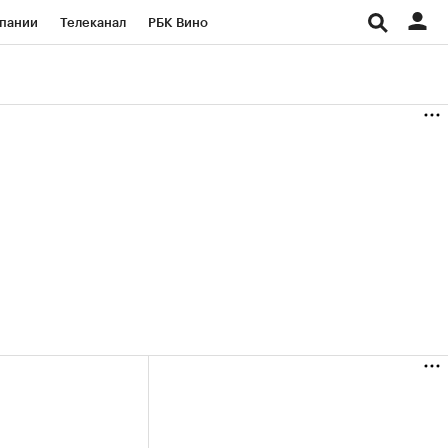
пании
Телеканал
РБК Вино
ациональные проекты
Город
аншизы
Газета
ка
Бизнес