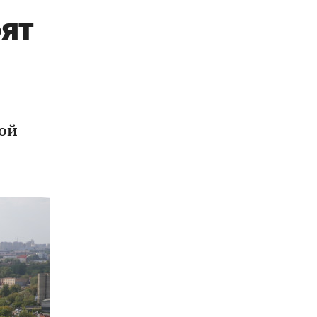
ят
ой