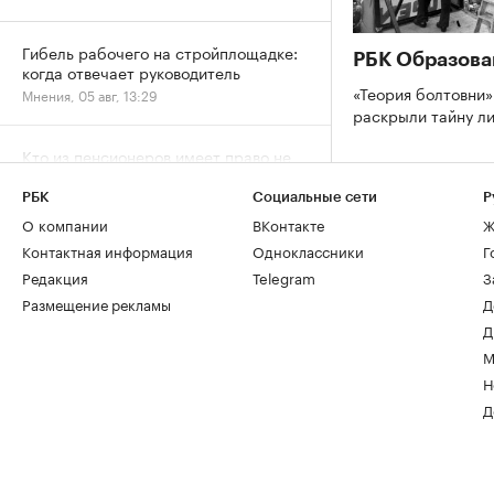
Гибель рабочего на стройплощадке:
РБК Образова
когда отвечает руководитель
«Теория болтовни»
Мнения, 05 авг, 13:29
раскрыли тайну л
Кто из пенсионеров имеет право не
платить налог за квартиру и дачу
Деньги, 05 авг, 12:15
РБК
Социальные сети
Р
О компании
ВКонтакте
Ж
Контактная информация
Одноклассники
Г
Редакция
Telegram
З
Размещение рекламы
Д
Д
М
Н
Д