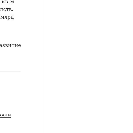
 кв. м
дств.
 млрд
азвитие
мости