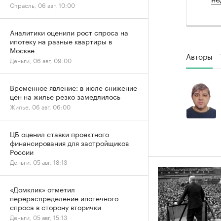
Отрасль, 06 авг, 10:00
Аналитики оценили рост спроса на
ипотеку на разные квартиры в
Москве
Авторы
Деньги, 06 авг, 09:00
Временное явление: в июле снижение
цен на жилье резко замедлилось
Жилье, 06 авг, 06:00
ЦБ оценил ставки проектного
финансирования для застройщиков
России
Деньги, 05 авг, 18:13
«Домклик» отметил
перераспределение ипотечного
спроса в сторону вторички
Деньги, 05 авг, 15:13