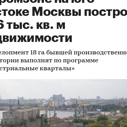
стоке Москвы постро
 тыс. кв. м
движимости
елопмент 18 га бывшей производственн
тории выполнят по программе
стриальные кварталы»