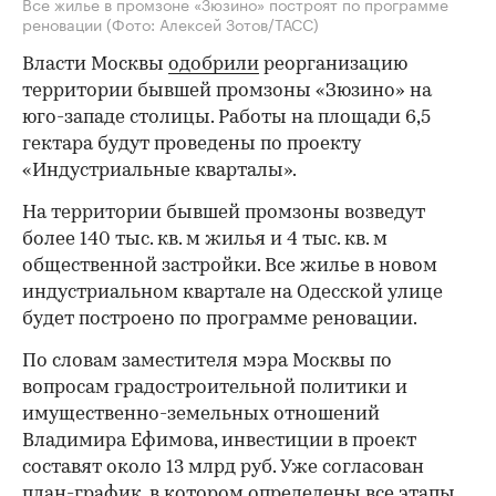
Все жилье в промзоне «Зюзино» построят по программе
реновации
(Фото: Алексей Зотов/ТАСС)
Власти Москвы
одобрили
реорганизацию
территории бывшей промзоны «Зюзино» на
юго-западе столицы. Работы на площади 6,5
гектара будут проведены по проекту
«Индустриальные кварталы».
На территории бывшей промзоны возведут
более 140 тыс. кв. м жилья и 4 тыс. кв. м
общественной застройки. Все жилье в новом
индустриальном квартале на Одесской улице
будет построено по программе реновации.
По словам заместителя мэра Москвы по
вопросам градостроительной политики и
имущественно-земельных отношений
Владимира Ефимова, инвестиции в проект
составят около 13 млрд руб. Уже согласован
план-график, в котором определены все этапы