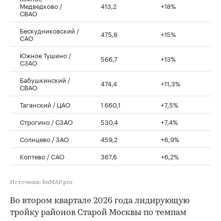
Медведково /
413,2
+18%
СВАО
Бескудниковский /
475,8
+15%
САО
Южное Тушино /
566,7
+13%
СЗАО
Бабушкинский /
474,4
+11,3%
СВАО
Таганский / ЦАО
1 660,1
+7,5%
Строгино / СЗАО
530,4
+7,4%
Солнцево / ЗАО
459,2
+6,9%
Коптево / САО
367,6
+6,2%
Источник: bnMAP.pro
Во втором квартале 2026 года лидирующую
тройку районов Старой Москвы по темпам