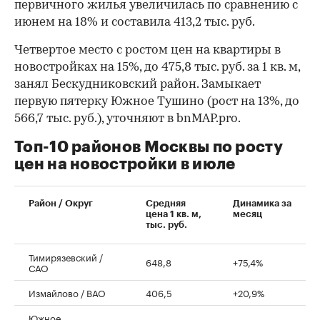
первичного жилья увеличилась по сравнению с
июнем на 18% и составила 413,2 тыс. руб.
Четвертое место с ростом цен на квартиры в
новостройках на 15%, до 475,8 тыс. руб. за 1 кв. м,
занял Бескудниковский район. Замыкает
первую пятерку Южное Тушино (рост на 13%, до
566,7 тыс. руб.), уточняют в bnMAP.pro.
Топ-10 районов Москвы по росту
цен на новостройки в июле
00:00
/
00:00
Район / Округ
Средняя
Динамика за
цена 1 кв. м,
месяц
тыс. руб.
Тимирязевский /
648,8
+75,4%
САО
Измайлово / ВАО
406,5
+20,9%
Южное