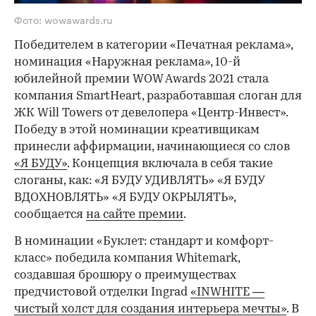
Фото: wowawards.ru
Победителем в категории «Печатная реклама»,
номинация «Наружная реклама», 10-й
юбилейной премии WOW Awards 2021 стала
компания SmartHeart, разработавшая слоган для
ЖК Will Towers от девелопера «Центр-Инвест».
Победу в этой номинации креативщикам
принесли аффирмации, начинающиеся со слов
«Я БУДУ»
. Концепция включала в себя такие
слоганы, как: «Я БУДУ УДИВЛЯТЬ» «Я БУДУ
ВДОХНОВЛЯТЬ» «Я БУДУ ОКРЫЛЯТЬ»,
сообщается
на сайте премии
.
В номинации «Буклет: стандарт и комфорт-
класс» победила компания Whitemark,
создавшая брошюру о преимуществах
предчистовой отделки Ingrad
«INWHITE —
чистый холст для создания интерьера мечты»
. В