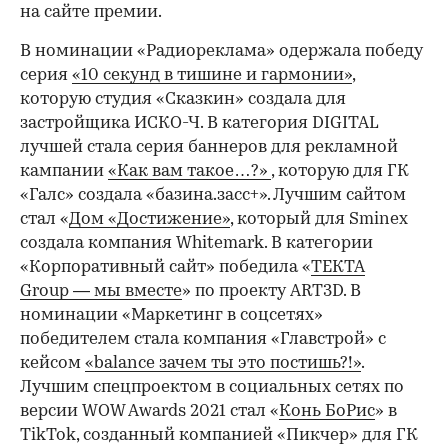
на сайте премии.
В номинации «Радиореклама» одержала победу
серия
«10 секунд в тишине и гармонии»
,
которую студия «Сказкин» создала для
застройщика ИСКО-Ч. В категория DIGITAL
лучшей стала серия баннеров для рекламной
кампании
«Как вам такое…?»
, которую для ГК
«Галс» создала «базина.засс+». Лучшим сайтом
стал «
Дом «Достижение»
, который для Sminex
создала компания Whitemark. В категории
«Корпоративный сайт» победила «
ТЕКТА
Group — мы вместе
» по проекту ART3D. В
номинации «Маркетинг в соцсетях»
победителем стала компания «Главстрой» с
кейсом
«balance зачем ты это постишь?!»
.
Лучшим спецпроектом в социальных сетях по
версии WOW Awards 2021 стал «
Конь БоРис
» в
TikTok, созданный компанией «Пикчер» для ГК