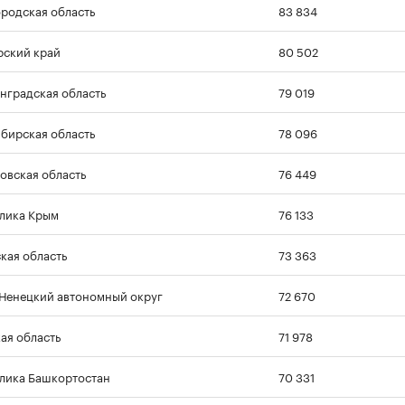
родская область
83 834
ский край
80 502
нградская область
79 019
бирская область
78 096
овская область
76 449
лика Крым
76 133
кая область
73 363
Ненецкий автономный округ
72 670
ая область
71 978
лика Башкортостан
70 331