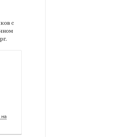
ков с
ичном
рг.
 на