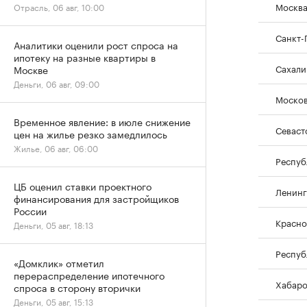
Москв
Отрасль, 06 авг, 10:00
Санкт-
Аналитики оценили рост спроса на
ипотеку на разные квартиры в
Сахали
Москве
Деньги, 06 авг, 09:00
Москов
Временное явление: в июле снижение
Севаст
цен на жилье резко замедлилось
Жилье, 06 авг, 06:00
Респуб
ЦБ оценил ставки проектного
Ленинг
финансирования для застройщиков
России
Красно
Деньги, 05 авг, 18:13
Респуб
«Домклик» отметил
перераспределение ипотечного
Хабаро
спроса в сторону вторички
Деньги, 05 авг, 15:13