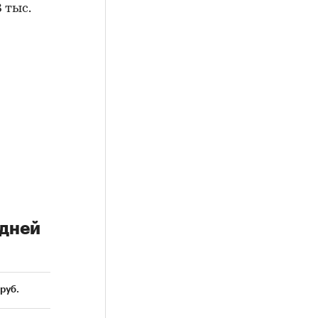
 тыс.
едней
 руб.