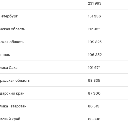
а
231 993
Петербург
151 336
нская область
112 935
ская область
109 325
ополь
106 352
лика Саха
101 674
радская область
98 335
дарский край
87 300
лика Татарстан
86 513
вский край
83 898