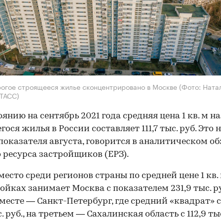
огое строящееся жилье сконцентрировано в Москве
(Фото: Ната
ТАСС)
оянию на сентябрь 2021 года средняя цена 1 кв. м н
ося жилья в России составляет 111,7 тыс. руб. Это н
показателя августа, говорится в аналитическом об
 ресурса застройщиков (ЕРЗ).
место среди регионов страны по средней цене 1 кв. 
ойках занимает Москва с показателем 231,9 тыс. ру
месте — Санкт-Петербург, где средний «квадрат» 
с. руб., на третьем — Сахалинская область с 112,9 тыс