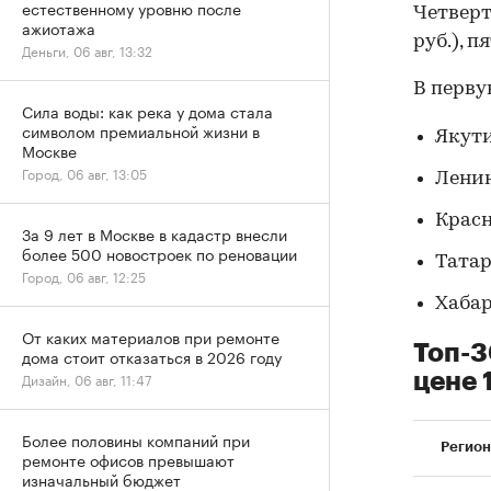
естественному уровню после
Четверт
ажиотажа
руб.), п
Деньги, 06 авг, 13:32
В перву
Сила воды: как река у дома стала
символом премиальной жизни в
Якутия
Москве
Город, 06 авг, 13:05
Ленин
Красн
За 9 лет в Москве в кадастр внесли
более 500 новостроек по реновации
Татарс
Город, 06 авг, 12:25
Хабар
От каких материалов при ремонте
Топ-3
дома стоит отказаться в 2026 году
цене 
Дизайн, 06 авг, 11:47
Более половины компаний при
Регион
ремонте офисов превышают
изначальный бюджет