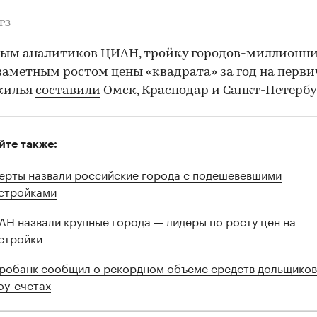
РЗ
ым аналитиков ЦИАН, тройку городов-миллионни
аметным ростом цены «квадрата» за год на перв
жилья
составили
Омск, Краснодар и Санкт-Петербу
йте также:
ерты назвали российские города с подешевевшими
стройками
АН назвали крупные города — лидеры по росту цен на
стройки
робанк сообщил о рекордном объеме средств дольщиков
оу-счетах