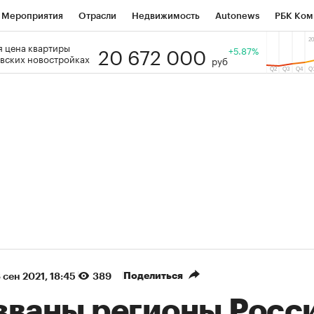
Мероприятия
Отрасли
Недвижимость
Autonews
РБК Ком
20 672 000
 цена квартиры
 РБК
РБК Образование
РБК Курсы
РБК Life
+5.87%
Тренды
Виз
вских новостройках
руб
ь
Крипто
РБК Бизнес-среда
Дискуссионный клуб
Исследо
зета
Спецпроекты СПб
Конференции СПб
Спецпроекты
кономика
Бизнес
Технологии и медиа
Финансы
Рынок на
(+87,48%)
(+30,42%)
 ₽5 450
АФК «Система» ₽12
Купить
оз ПСБ к 29.07.27
прогноз БКС к 15.07.27
Поделиться
 сен 2021, 18:45
389
званы регионы Росс