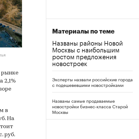
Материалы по теме
Названы районы Новой
Москвы с наибольшим
лья
ростом предложения
новостроек
а рынке
Эксперты назвали российские города
а 2,1%
с подешевевшими новостройками
зоре
Названы самые продаваемые
новостройки бизнес-класса Старой
м в
Москвы
б. На
стоит
. руб.