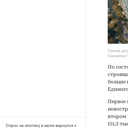
Самое дор
Гарнелис/
По сост
строящег
больше 
Единого
Первое 
новостр
втором 
151,3 ты
Спрос на ипотеку в июле вернулся к