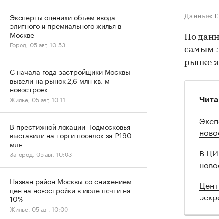
Эксперты оценили объем ввода
Данные: Е
элитного и премиального жилья в
Москве
По данн
Город, 05 авг, 10:53
самым з
рынке 
С начала года застройщики Москвы
вывели на рынок 2,6 млн кв. м
новостроек
Жилье, 05 авг, 10:11
Чита
Эксп
В престижной локации Подмосковья
ново
выставили на торги поселок за ₽190
млн
В ЦИ
Загород, 05 авг, 10:03
ново
Назван район Москвы со снижением
Цент
цен на новостройки в июле почти на
эскр
10%
Жилье, 05 авг, 10:00