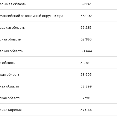
ельская область
69 182
Мансийский автономный округ - Югра
66 902
одская область
66 235
ская область
62 380
вская область
60 444
я область
58 781
кая область
58 695
кая область
58 399
ская область
57 231
лика Карелия
57 044