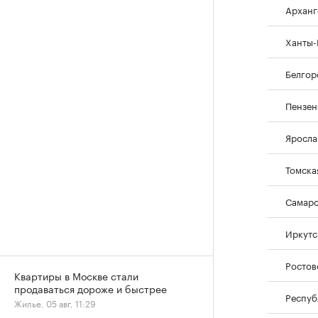
Арханг
Ханты-
Белгор
Пензен
Яросла
Томска
Самарс
Иркутс
Ростов
Квартиры в Москве стали
продаваться дороже и быстрее
Респуб
Жилье, 05 авг, 11:29