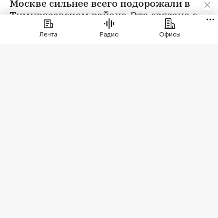
Москве сильнее всего подорожали в
Тимирязевском районе. Это связано с
появлением в экспозиции нового
Лента
Радио
Офисы
проекта бизнес-класса
Фото: Elena Koromyslova / Shutterstock / FOTODOM
Тимирязевский район занял первое место в