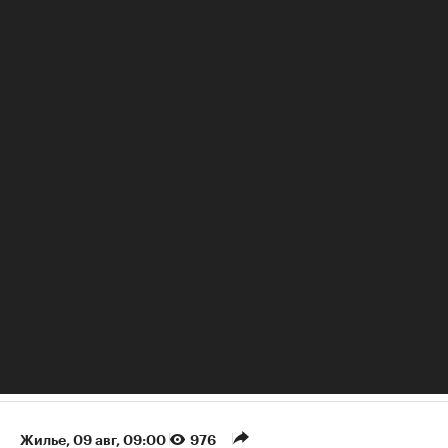
недвижимость, о чем еще ни разу не пожалел.
РБК Стиль
Голубика: польза и вред, советы нутрициолога
Жилье
⁠,
09 авг, 09:00
976