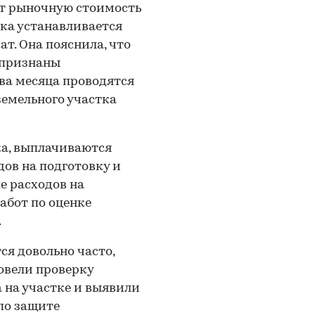
т рыночную стоимость
тка устанавливается
т. Она пояснила, что
 признаны
два месяца проводятся
земельного участка
ка, выплачиваются
ов на подготовку и
е расходов на
абот по оценке
.
ся довольно часто,
ровели проверку
 на участке и выявили
по защите