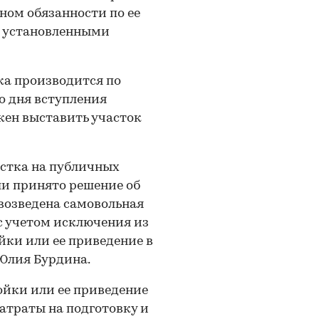
ном обязанности по ее
с установленными
ка производится по
о дня вступления
жен выставить участок
астка на публичных
ли принято решение об
 возведена самовольная
 с учетом исключения из
йки или ее приведение в
Юлия Бурдина.
ойки или ее приведение
затраты на подготовку и