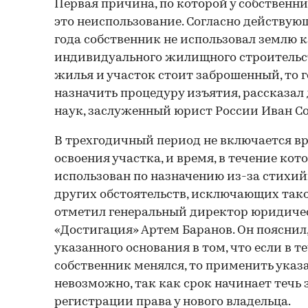
Первая причина, по которой у собственни
это неиспользование. Согласно действу
года собственник не использовал землю 
индивидуального жилищного строительст
жилья и участок стоит заброшенный, то 
назначить процедуру изъятия, рассказа
наук, заслуженный юрист России Иван Со
В трехгодичный период не включается вр
освоения участка, и время, в течение кот
использован по назначению из-за стихи
других обстоятельств, исключающих тако
отметил генеральный директор юридич
«Достигация» Артем Баранов. Он пояснил,
указанного основания в том, что если в т
собственник менялся, то применить указ
невозможно, так как срок начинает течь 
регистрации права у нового владельца.