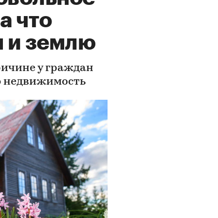
а что
м и землю
ричине у граждан
ю недвижимость