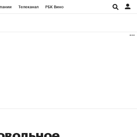
пании
Телеканал
РБК Вино
ациональные проекты
Город
аншизы
Газета
ка
Бизнес
овольное