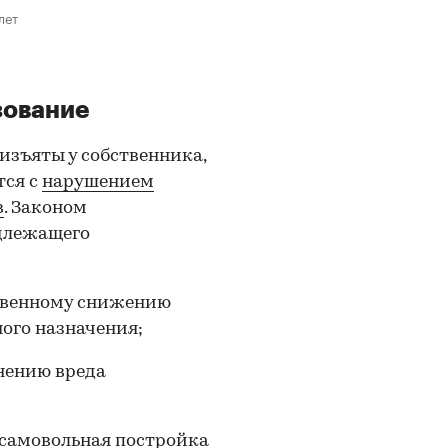
лет
зование
изъяты у собственника,
тся с
нарушением
в
. Законом
длежащего
ственному снижению
ого назначения;
нению вреда
а самовольная постройка