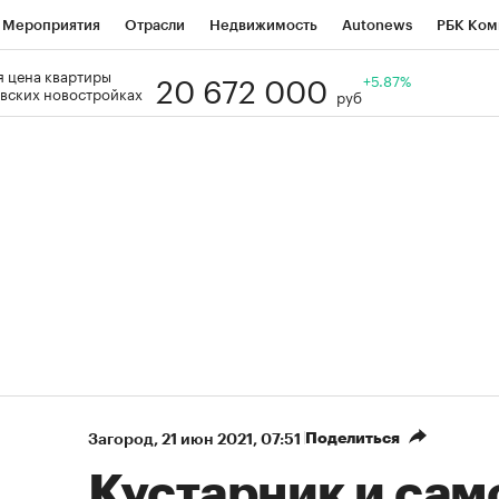
Мероприятия
Отрасли
Недвижимость
Autonews
РБК Ком
20 672 000
 цена квартиры
Образование
РБК Курсы
РБК Life
Тренды
+5.87%
Визионеры
Н
вских новостройках
руб
Дискуссионный клуб
Исследования
Кредитные рейтинги
Фр
Спецпроекты
Проверка контрагентов
Политика
Экономи
к наличной валюты
Поделиться
Загород
⁠,
21 июн 2021, 07:51
Кустарник и сам