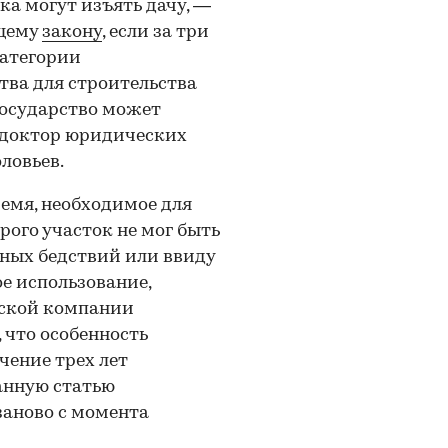
ка могут изъять дачу, —
ющему
закону
, если за три
категории
ва для строительства
государство может
л доктор юридических
ловьев.
емя, необходимое для
орого участок не мог быть
йных бедствий или ввиду
е использование,
еской компании
 что особенность
ечение трех лет
анную статью
заново с момента