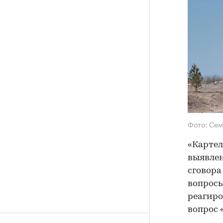
Фото: Сем
«Картел
выявлен
сговора
вопросы
реагиро
вопрос 