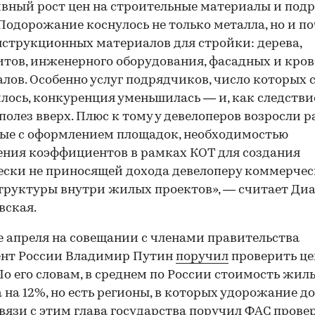
вный рост цен на строительные материалы и под
 Подорожание коснулось не только металла, но и п
нструкционных материалов для стройки: дерева,
тов, инженерного оборудования, фасадных и кро
лов. Особенно услуг подрядчиков, число которых 
лось, конкуренция уменьшилась — и, как следстви
полез вверх. Плюс к тому у девелоперов возросли р
ые с оформлением площадок, необходимостью
ния коэффициентов в рамках КОТ для создания
ски не приносящей дохода девелоперу коммерче
руктуры внутри жилых проектов», — считает Ди
вская.
е апреля на совещании с членами правительства
ент России Владимир Путин
поручил
проверить це
По его словам, в среднем по России стоимость жил
 на 12%, но есть регионы, в которых удорожание д
связи с этим глава государства поручил ФАС прове