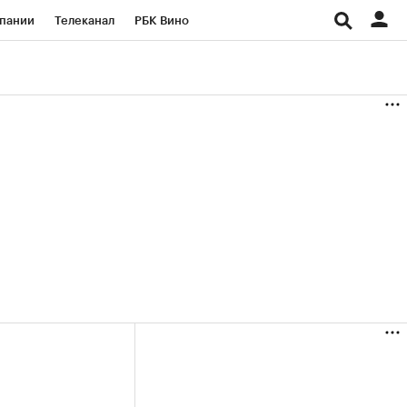
пании
Телеканал
РБК Вино
ациональные проекты
Город
аншизы
Газета
ка
Бизнес