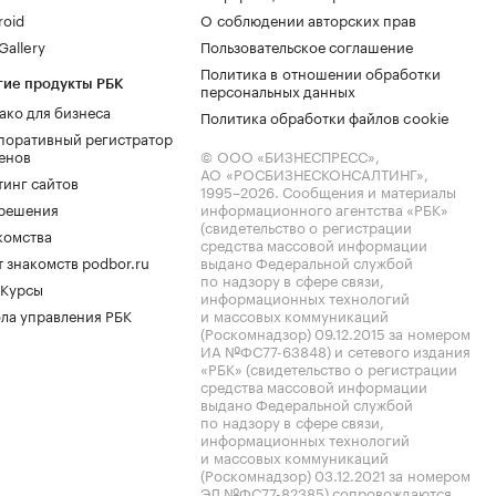
roid
О соблюдении авторских прав
allery
Пользовательское соглашение
Политика в отношении обработки
гие продукты РБК
персональных данных
ако для бизнеса
Политика обработки файлов cookie
поративный регистратор
енов
© ООО «БИЗНЕСПРЕСС»,
АО «РОСБИЗНЕСКОНСАЛТИНГ»,
тинг сайтов
1995–2026
. Сообщения и материалы
.решения
информационного агентства «РБК»
(свидетельство о регистрации
комства
средства массовой информации
 знакомств podbor.ru
выдано Федеральной службой
по надзору в сфере связи,
 Курсы
информационных технологий
ла управления РБК
и массовых коммуникаций
(Роскомнадзор) 09.12.2015 за номером
ИА №ФС77-63848) и сетевого издания
«РБК» (свидетельство о регистрации
средства массовой информации
выдано Федеральной службой
по надзору в сфере связи,
информационных технологий
и массовых коммуникаций
(Роскомнадзор) 03.12.2021 за номером
ЭЛ №ФС77-82385) сопровождаются