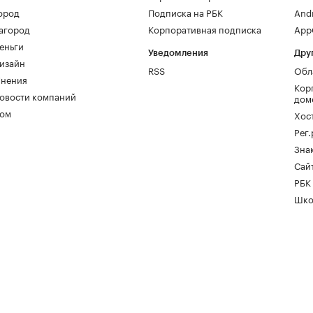
ород
Подписка на РБК
And
агород
Корпоративная подписка
AppG
еньги
Уведомления
Дру
изайн
RSS
Обл
нения
Кор
овости компаний
дом
ом
Хос
Рег
Зна
Сайт
РБК
Шко