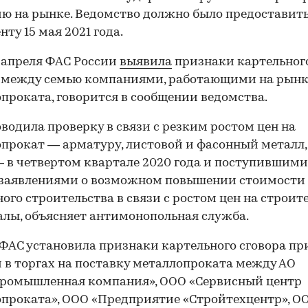
ю на рынке. Ведомство должно было предоставит
нту 15 мая 2021 года.
 апреля ФАС России
выявила
признаки картельног
а между семью компаниями, работающими на рынк
проката, говорится в сообщении ведомства.
водила проверку в связи с резким ростом цен на
прокат — арматуру, листовой и фасонный металл,
 в четвертом квартале 2020 года и поступившими
 заявлениями о возможном повышении стоимости
го строительства в связи с ростом цен на строит
лы, объясняет антимонопольная служба.
 ФАС установила признаки картельного сговора пр
 в торгах на поставку металлопроката между АО
промышленная компания», ООО «Сервисный центр
проката», ООО «Предприятие «Стройтехцентр», О