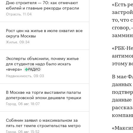
Дню строителя — 70: как отмечают
«Есть р
юбилей и главные рекорды отрасли
застрой
Отрасль, 11:04
то, что
сговор,
Рост цен на жилье в июле охватил все
округа Москвы
заммин
Жилье, 09:34
«РБК-Не
антимон
Эксперты объяснили, почему жилье
для студентов надо было искать
этому в
«вчера»
РАДИО
Недвижимость, 09:03
В мае Ф
данных 
В Москве на торги выставили палаты
подтвер
допетровской эпохи дешевле трешки
данные 
Город, 06 авг, 18:07
расска
компан
Собянин заявил о максимальном за
пять лет темпе строительства метро
«Максим
Город, 06 авг, 15:52