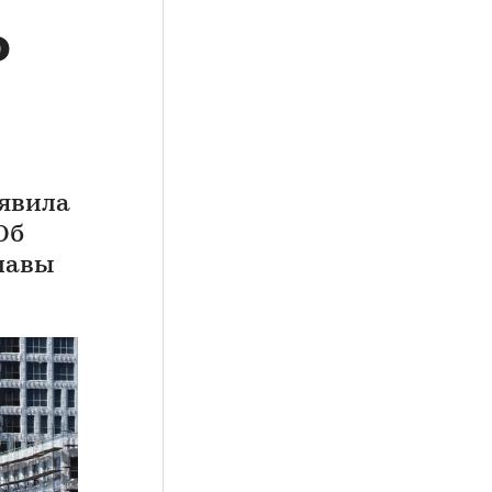
о
явила
Об
лавы