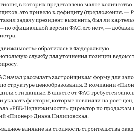
егионы, в которых представлено малое количество
щиков, это привело к дефициту (предложения. —
Р
 ставил задачу президент выяснить, был ли картел
 — по официальной версии ФАС, его нет», — добавил
истра.
движимость» обратилась в Федеральную
опольную службу для уточнения позиции ведомст
опросу.
АС начал рассылать застройщикам форму для зап
по структуре ценообразования. В компании «Пион
дили эти данные. В анкете от ФАС требуется запо
и указать факторы, которые повлияли на рост цен,
зала «РБК-Недвижимости» директор по продажам 
ий «Пионер» Диана Нилиповская.
альное влияние на стоимость строительства ока