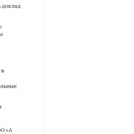
ь доклад
о
е
 в
ельные
и
ОО «А