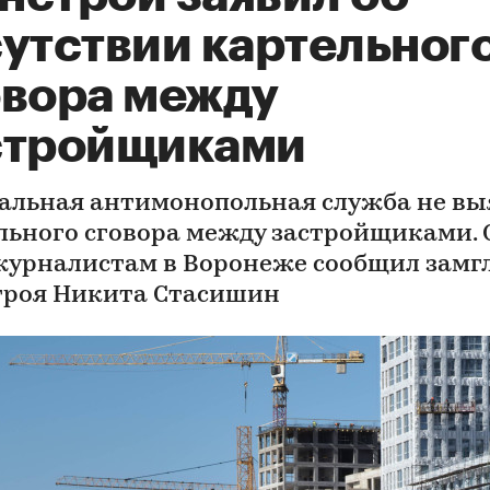
сутствии картельног
овора между
стройщиками
альная антимонопольная служба не вы
льного сговора между застройщиками. 
журналистам в Воронеже сообщил замг
роя Никита Стасишин