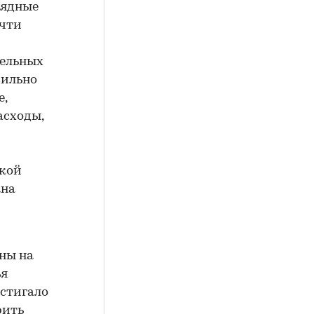
рядные
очти
вельных
сильно
е,
асходы,
ской
ана
ны на
ья
остигало
рить