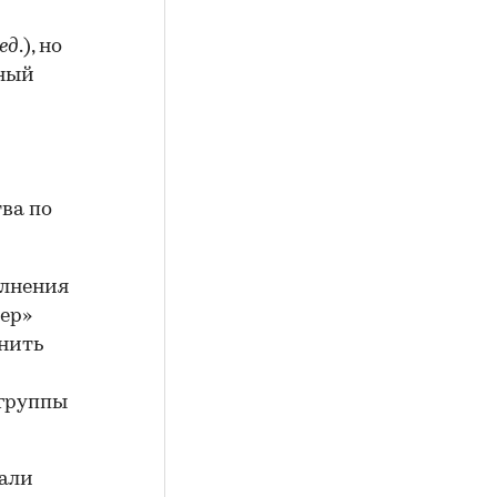
ед
.), но
ьный
ва по
олнения
ер»
лнить
группы
зали