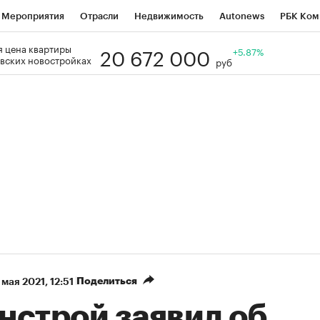
Мероприятия
Отрасли
Недвижимость
Autonews
РБК Ком
20 672 000
 цена квартиры
Образование
РБК Курсы
РБК Life
Тренды
+5.87%
Визионеры
Н
вских новостройках
руб
Дискуссионный клуб
Исследования
Кредитные рейтинги
Фр
Спецпроекты
Проверка контрагентов
Политика
Экономи
к наличной валюты
Поделиться
 мая 2021, 12:51
нстрой заявил об