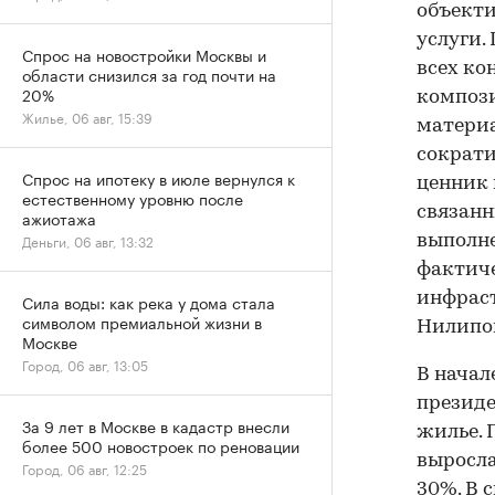
объекти
услуги.
Спрос на новостройки Москвы и
всех ко
области снизился за год почти на
20%
компози
Жилье, 06 авг, 15:39
материа
сократи
Спрос на ипотеку в июле вернулся к
ценник 
естественному уровню после
связанн
ажиотажа
Деньги, 06 авг, 13:32
выполне
фактиче
инфраст
Сила воды: как река у дома стала
символом премиальной жизни в
Нилипо
Москве
Город, 06 авг, 13:05
В начал
презид
За 9 лет в Москве в кадастр внесли
жилье. 
более 500 новостроек по реновации
выросла
Город, 06 авг, 12:25
30%. В 