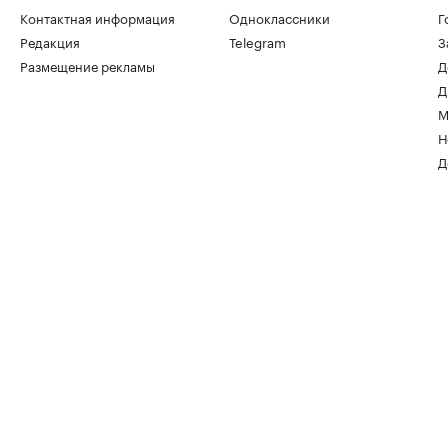
Контактная информация
Одноклассники
Г
Редакция
Telegram
З
Размещение рекламы
Д
Д
М
Н
Д