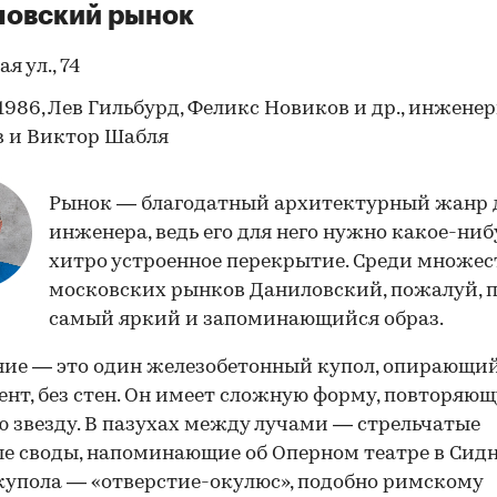
ловский рынок
я ул., 74
1986, Лев Гильбурд, Феликс Новиков и др., инжен
 и Виктор Шабля
Рынок — благодатный архитектурный жанр 
инженера, ведь его для него нужно какое-ниб
хитро устроенное перекрытие. Среди множес
московских рынков Даниловский, пожалуй, 
самый яркий и запоминающийся образ.
ние — это один железобетонный купол, опирающий
нт, без стен. Он имеет сложную форму, повторяю
 звезду. В пазухах между лучами — стрельчатые
е своды, напоминающие об Оперном театре в Сидн
купола — «отверстие-окулюс», подобно римскому