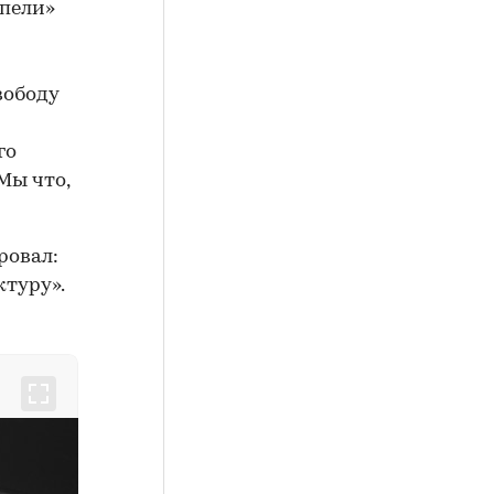
епели»
вободу
го
 Мы что,
ровал:
ктуру».