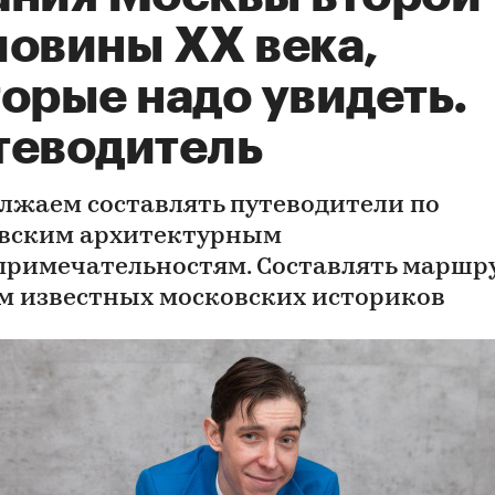
ловины ХХ века,
орые надо увидеть.
теводитель
лжаем составлять путеводители по
вским архитектурным
примечательностям. Составлять маршр
м известных московских историков