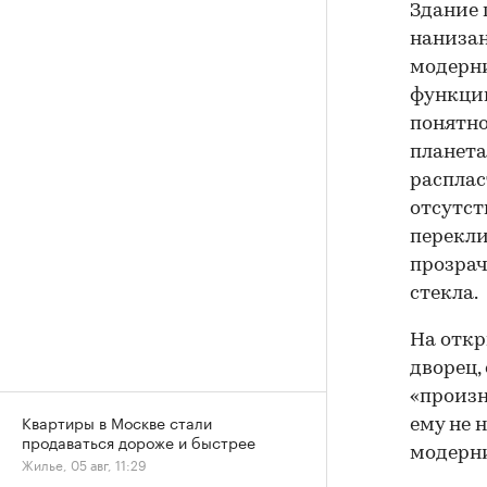
Здание 
нанизан
модерни
функции
понятно
планета
расплас
отсутст
перекли
прозрач
стекла.
На откр
дворец,
«произн
Квартиры в Москве стали
ему не 
продаваться дороже и быстрее
модерни
Жилье, 05 авг, 11:29