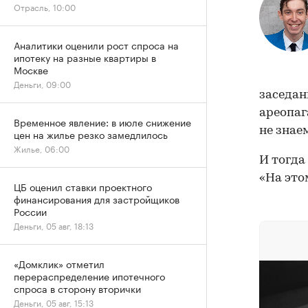
Отрасль, 10:00
Аналитики оценили рост спроса на
ипотеку на разные квартиры в
Москве
Деньги, 09:00
заседан
ареопаг
Временное явление: в июле снижение
не знае
цен на жилье резко замедлилось
Жилье, 06:00
И тогда
«На это
ЦБ оценил ставки проектного
финансирования для застройщиков
России
Деньги, 05 авг, 18:13
«Домклик» отметил
перераспределение ипотечного
спроса в сторону вторички
Деньги, 05 авг, 15:13