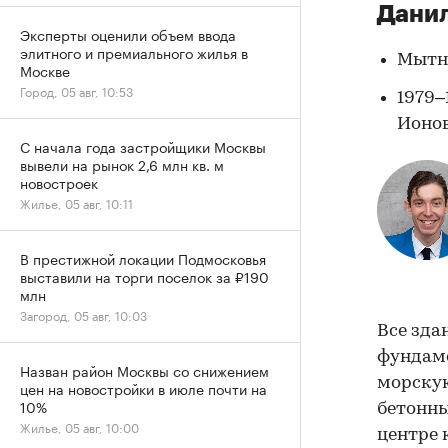
Дани
Эксперты оценили объем ввода
элитного и премиального жилья в
Мытна
Москве
Город, 05 авг, 10:53
1979–
Ионов
С начала года застройщики Москвы
вывели на рынок 2,6 млн кв. м
новостроек
Жилье, 05 авг, 10:11
В престижной локации Подмосковья
выставили на торги поселок за ₽190
млн
Загород, 05 авг, 10:03
Все зда
фундаме
Назван район Москвы со снижением
морскую
цен на новостройки в июле почти на
10%
бетонны
Жилье, 05 авг, 10:00
центре 