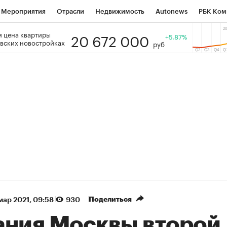
Мероприятия
Отрасли
Недвижимость
Autonews
РБК Ком
20 672 000
 цена квартиры
 РБК
РБК Образование
РБК Курсы
РБК Life
+5.87%
Тренды
Виз
вских новостройках
руб
ь
Крипто
РБК Бизнес-среда
Дискуссионный клуб
Исследо
зета
Спецпроекты СПб
Конференции СПб
Спецпроекты
кономика
Бизнес
Технологии и медиа
Финансы
Рынок на
(+87,64%)
(+30,34%)
 ₽5 450
АФК «Система» ₽12
Купить
ноз ПСБ к 29.07.27
прогноз БКС к 15.07.27
Поделиться
 мар 2021, 09:58
930
ания Москвы второй