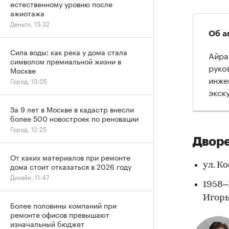
естественному уровню после
ажиотажа
Деньги, 13:32
Об а
Сила воды: как река у дома стала
Айра
символом премиальной жизни в
руко
Москве
инже
Город, 13:05
экск
За 9 лет в Москве в кадастр внесли
более 500 новостроек по реновации
Город, 12:25
Дворе
От каких материалов при ремонте
ул. Ко
дома стоит отказаться в 2026 году
Дизайн, 11:47
1958–
Игорь
Более половины компаний при
ремонте офисов превышают
изначальный бюджет