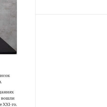
писок
.
даниях
в вошли
 XXI-го.