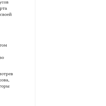
усов
ерта
 своей
огом
во
мотрев
ова,
вторы