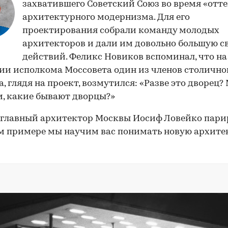
захватившего Советский Союз во время «отт
архитектурного модернизма. Для его
проектирования собрали команду молодых
архитекторов и дали им довольно большую с
00:00
/
00:00
действий. Феликс Новиков вспоминал, что на
ии исполкома Моссовета один из членов столично
а, глядя на проект, возмутился: «Разве это дворец?
м, какие бывают дворцы?»
 главный архитектор Москвы Иосиф Ловейко пари
м примере мы научим вас понимать новую архите