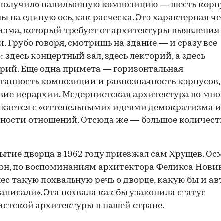
получило павильонную композицию — шесть корп
ы на единую ось, как расческа. Это характерная ч
зма, который требует от архитектуры выявления
. Грубо говоря, смотришь на здание — и сразу все
: здесь концертный зал, здесь лекторий, а здесь
рий. Еще одна примета — горизонтальная
танность композиции и равнозначность корпусов,
вие иерархии. Модернистская архитектура во мн
кается с «оттепельными» идеями демократизма и
ности отношений. Отсюда же — большое количест
ытие дворца в 1962 году приезжал сам Хрущев. Ос
 он, по воспоминаниям архитектора Феликса Новик
ес такую похвальную речь о дворце, какую бы и а
написали». Эта похвала как бы узаконила статус
стской архитектуры в нашей стране.