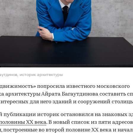
аутдинов, историк архитектуры
движимость» попросила известного московского
а архитектуры Айрата Багаутдинова составить с
нтересных для него зданий и сооружений столицы
й публикации историк остановился на знаковых з
половины ХХ века
. В новый список из пяти адресо
, построенные во второй половине XX века и начале