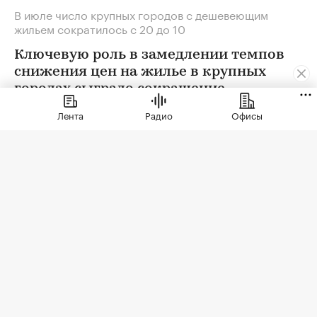
В июле число крупных городов с дешевеющим
жильем сократилось с 20 до 10
Ключевую роль в замедлении темпов
снижения цен на жилье в крупных
городах сыграло сокращение
предложения. В условиях
Лента
Радио
Офисы
сохраняющейся неопределенности
собственники отложили сделки. Еще
одна причина тренда — оживление
спроса