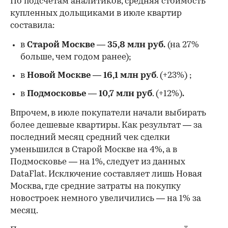
По подсчетам аналитиков, средняя стоимость
купленных дольщиками в июле квартир
составила:
в
Старой Москве
—
35,8 млн руб.
(на 27%
больше, чем годом ранее);
в
Новой Москве
—
16,1 млн руб
. (+23%)
;
в
Подмосковье
—
10,7 млн руб
. (+12%)
.
Впрочем, в июле покупатели начали выбирать
более дешевые квартиры. Как результат — за
последний месяц средний чек сделки
уменьшился в Старой Москве на 4%, а в
Подмосковье — на 1%, следует из данных
DataFlat. Исключение составляет лишь Новая
Москва, где средние затраты на покупку
новостроек немного увеличились — на 1% за
месяц.