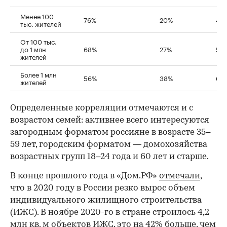
Менее 100
76%
20%
4%
тыс. жителей
От 100 тыс.
до 1 млн
68%
27%
5%
жителей
Более 1 млн
56%
38%
6%
жителей
Определенные корреляции отмечаются и с
возрастом семей: активнее всего интересуются
загородным форматом россияне в возрасте 35–
59 лет, городским форматом — домохозяйства
возрастных групп 18–24 года и 60 лет и старше.
В конце прошлого года в «Дом.РФ»
отмечали
,
что в 2020 году в России резко вырос объем
индивидуального жилищного строительства
(ИЖС). В ноябре 2020-го в стране строилось 4,2
млн кв. м объектов ИЖС, это на 42% больше, чем