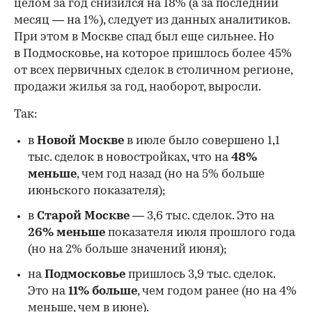
целом за год снизился на 18%
(а за последний
месяц — на 1%), следует из данных аналитиков.
При этом в Москве спад был еще сильнее. Но
в Подмосковье, на которое пришлось более 45%
от всех первичных сделок в столичном регионе,
продажи жилья за год, наоборот, выросли.
Так:
в
Новой Москве
в июле было совершено 1,1
тыс. сделок в новостройках, что на
48%
меньше
, чем год назад (но на 5% больше
июньского показателя);
в
Старой Москве
— 3,6 тыс. сделок. Это на
26%
меньше
показателя июля прошлого года
00:00
/
00:00
(но на 2% больше значений июня);
на
Подмосковье
пришлось 3,9 тыс. сделок.
Это на
11% больше
, чем годом ранее (но на 4%
меньше, чем в июне).