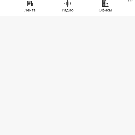
предложения. В условиях
Лента
Радио
Офисы
сохраняющейся неопределенности
собственники отложили сделки. Еще
одна причина тренда — оживление
спроса
Фото: hodim / Shutterstock / FOTODOM