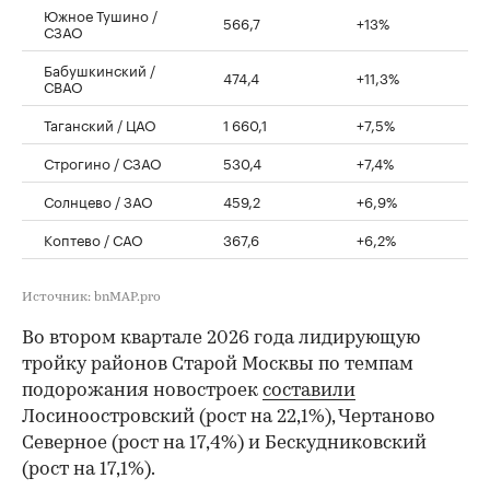
Южное Тушино /
566,7
+13%
СЗАО
Бабушкинский /
474,4
+11,3%
СВАО
Таганский / ЦАО
1 660,1
+7,5%
Строгино / СЗАО
530,4
+7,4%
Солнцево / ЗАО
459,2
+6,9%
Коптево / САО
367,6
+6,2%
Источник: bnMAP.pro
Во втором квартале 2026 года лидирующую
тройку районов Старой Москвы по темпам
подорожания новостроек
составили
Лосиноостровский (рост на 22,1%), Чертаново
Северное (рост на 17,4%) и Бескудниковский
(рост на 17,1%).