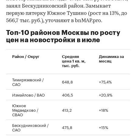
занял Бескудниковский район. Замыкает
первую пятерку Южное Тушино (рост на 13%, до
566,7 тыс. руб.), уточняют в bnMAP.pro.
Топ-10 районов Москвы по росту
цен на новостройки в июле
00:00
/
00:00
Район / Округ
Средняя
Динамика за
цена 1 кв. м,
месяц
тыс. руб.
Тимирязевский /
648,8
+75,4%
САО
Измайлово / ВАО
406,5
+20,9%
Южное
Медведково /
413,2
+18%
СВАО
Бескудниковский /
475,8
+15%
САО