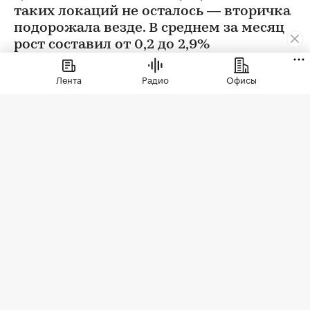
таких локаций не осталось — вторичка
подорожала везде. В среднем за месяц
рост составил от 0,2 до 2,9%
Лента
Радио
Офисы
Фото: BestPhotoPlus / Shutterstock / FOTODOM
В июле цены на вторичном рынке повысились
во всех округах Москвы. Сильнее всего готовое