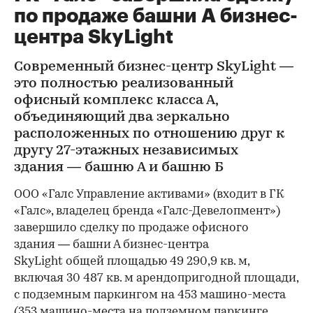
по продаже башни А бизнес-
центра SkyLight
Современный бизнес-центр SkyLight —
это полностью реализованный
офисный комплекс класса А,
объединяющий два зеркально
расположенных по отношению друг к
другу 27-этажных независимых
здания — башню А и башню Б
ООО «Галс Управление активами» (входит в ГК
«Галс», владелец бренда «Галс-Девелопмент»)
завершило сделку по продаже офисного
здания — башни А бизнес-центра
SkyLight общей площадью 49 290,9 кв. м,
включая 30 487 кв. м арендопригодной площади,
с подземным паркингом на 453 машино-места
(353 машино-места на подземном паркинге