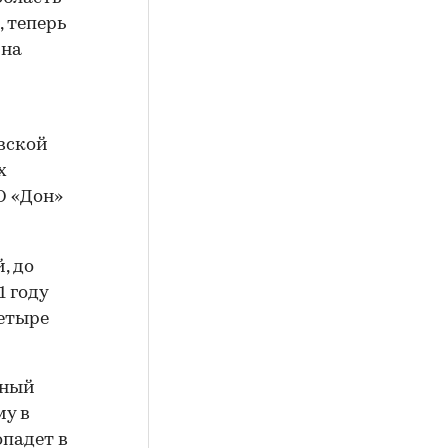
 теперь
 на
вской
х
О «Дон»
, до
1 году
етыре
ьный
му в
опадет в