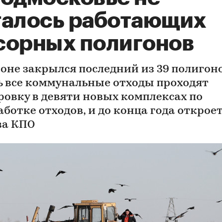
талось работающих
сорных полигонов
ионе закрылся последний из 39 полигоно
ь все коммунальные отходы проходят
ровку в девяти новых комплексах по
аботке отходов, и до конца года открое
ва КПО