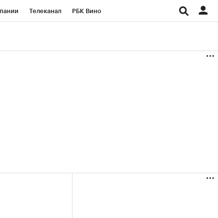
пании
Телеканал
РБК Вино
ациональные проекты
Город
аншизы
Газета
ка
Бизнес