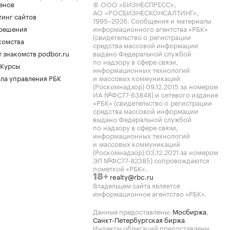
енов
© ООО «БИЗНЕСПРЕСС»,
АО «РОСБИЗНЕСКОНСАЛТИНГ»,
тинг сайтов
1995–2026
. Сообщения и материалы
.решения
информационного агентства «РБК»
(свидетельство о регистрации
комства
средства массовой информации
 знакомств podbor.ru
выдано Федеральной службой
по надзору в сфере связи,
 Курсы
информационных технологий
ла управления РБК
и массовых коммуникаций
(Роскомнадзор) 09.12.2015 за номером
ИА №ФС77-63848) и сетевого издания
«РБК» (свидетельство о регистрации
средства массовой информации
выдано Федеральной службой
по надзору в сфере связи,
информационных технологий
и массовых коммуникаций
(Роскомнадзор) 03.12.2021 за номером
ЭЛ №ФС77-82385) сопровождаются
пометкой «РБК».
realty@rbc.ru
18+
Владельцем сайта является
информационное агентство «РБК».
Данные предоставлены:
Мосбиржа
,
Санкт-Петербургская биржа
.
Индексы облигаций предоставлены