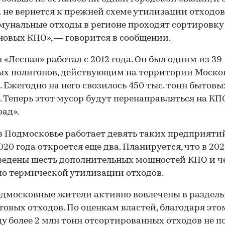
 не вернется к прежней схеме утилизации отходов,
мунальные отходы в регионе проходят сортировку
новых КПО», — говорится в сообщении.
 «Лесная» работал с 2012 года. Он был одним из 39
х полигонов, действующим на территории Моско
. Ежегодно на него свозилось 450 тыс. тонн бытовы
. Теперь этот мусор будут перенаправляться на КП
рад».
в Подмосковье работает девять таких предприятий
020 года откроется еще два. Планируется, что в 202
ведены шесть дополнительных мощностей КПО и ч
по термической утилизации отходов.
дмосковные жители активно вовлечены в раздел
товых отходов. По оценкам властей, благодаря это
ду более 2 млн тонн отсортированных отходов не п