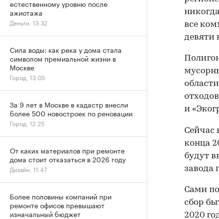
естественному уровню после
ажиотажа
никогда
Деньги, 13:32
все ком
девяти 
Сила воды: как река у дома стала
символом премиальной жизни в
Полигон
Москве
мусорны
Город, 13:05
области
отходов
За 9 лет в Москве в кадастр внесли
и «Эког
более 500 новостроек по реновации
Город, 12:25
Сейчас 
конца 2
От каких материалов при ремонте
будут в
дома стоит отказаться в 2026 году
завода 
Дизайн, 11:47
Сами по
Более половины компаний при
сбор бы
ремонте офисов превышают
изначальный бюджет
2020 го