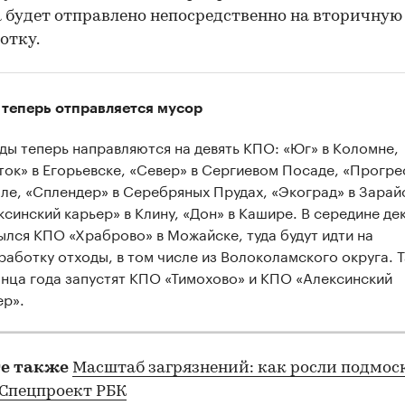
а будет отправлено непосредственно на вторичную
отку.
 теперь отправляется мусор
ды теперь направляются на девять КПО: «Юг» в Коломне,
ток» в Егорьевске, «Север» в Сергиевом Посаде, «Прогре
ле, «Сплендер» в Серебряных Прудах, «Экоград» в Зарай
ксинский карьер» в Клину, «Дон» в Кашире. В середине де
ылся КПО «Храброво» в Можайске, туда будут идти на
работку отходы, в том числе из Волоколамского округа. 
онца года запустят КПО «Тимохово» и КПО «Алексинский
ер».
е также
Масштаб загрязнений: как росли подмос
 Спецпроект РБК