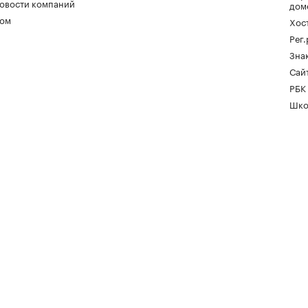
овости компаний
дом
ом
Хос
Рег
Зна
Сайт
РБК
Шко