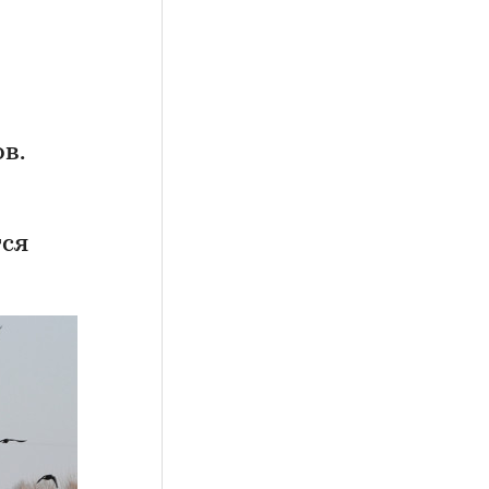
в.
тся