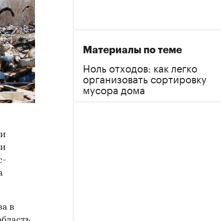
Материалы по теме
Ноль отходов: как легко
организовать сортировку
мусора дома
ли
ии
с-
а
а в
область