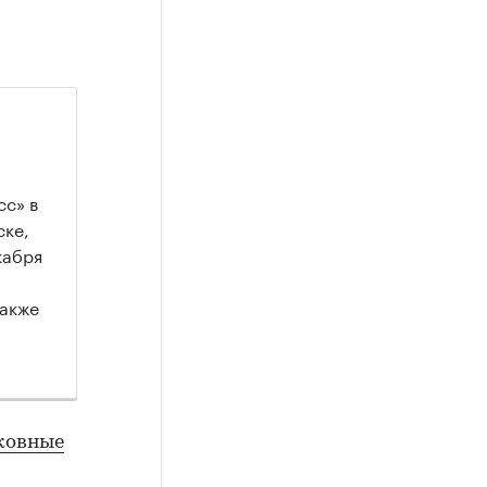
сс» в
ске,
кабря
Также
ковные