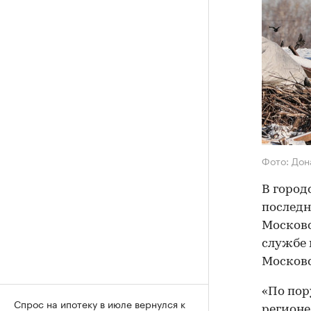
Фото: Дон
В город
послед
Московс
службе
Московс
«По пор
Спрос на ипотеку в июле вернулся к
регионе