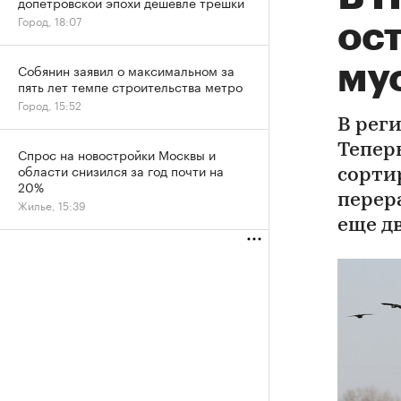
допетровской эпохи дешевле трешки
Город, 18:07
ос
му
Собянин заявил о максимальном за
пять лет темпе строительства метро
Город, 15:52
В рег
Тепер
Спрос на новостройки Москвы и
области снизился за год почти на
сорти
20%
перер
Жилье, 15:39
еще д