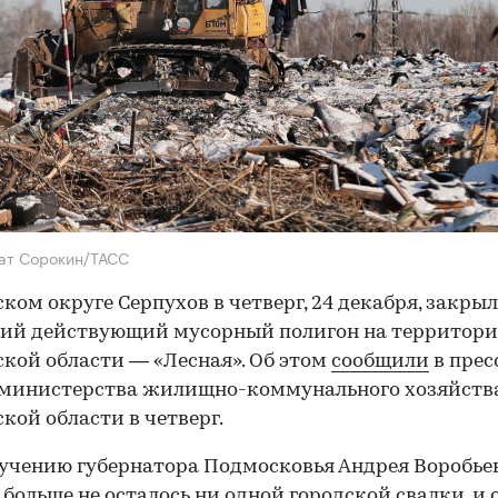
ат Сорокин/ТАСС
ском округе Серпухов в четверг, 24 декабря, закры
ний действующий мусорный полигон на территор
кой области — «Лесная». Об этом
сообщили
в прес
 министерства жилищно-коммунального хозяйств
кой области в четверг.
учению губернатора Подмосковья Андрея Воробьев
 больше не осталось ни одной городской свалки, и 