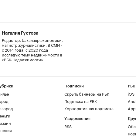
Наталия Густова
Редактор, бакалавр экономики,
магистр журналистики. В СМИ -
с 2014 года, с 2020 года
исследую тему недвижимости в
«РБК-Недвижимости».
убрики
Подписки
РБК
илье
Скрыть баннеры на РБК
iOS
ород
Подписка на РБК
And
агород
Корпоративная подписка
AppG
еньги
Уведомления
Дру
изайн
RSS
Обл
нения
Кор