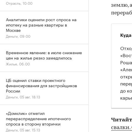
Отрасль, 10:00
землю, 
перераб
Аналитики оценили рост спроса на
ипотеку на разные квартиры в
Москве
Куда
Деньги, 09:00
Отхо
Временное явление: в июле снижение
«Вос
цен на жилье резко замедлилось
Роша
Жилье, 06:00
«Але
откр
ЦБ оценил ставки проектного
пере
финансирования для застройщиков
до к
России
карь
Деньги, 05 авг, 18:13
«Домклик» отметил
перераспределение ипотечного
Читайт
спроса в сторону вторички
свалки.
Деньги, 05 авг, 15:13