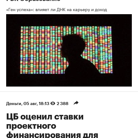
«Ген успеха»: влияет ли ДНК на карьеру и доход
Деньги
⁠,
05 авг, 18:13
2 388
ЦБ оценил ставки
проектного
финансирования для