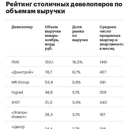
Рейтинг столичных девелоперов по
объемам выручки
Девелопер
Объем
Доля
Среднее
выручки
рынка
число
январь-
по
проданных
ноябрь,
выручке
квартир и
млрд
апартаментов
руб.
в месяц
ПИК
150,1
16,5%
1491
«Донстрой»
78,7
8,7%
457
MR Group
53,8
5,9%
391
Ingrad
46,6
5,1%
259
А101
31,3
3,4%
340
«Эталон-
28,3
3,1%
167
Инвест»
«Центр
24,4
2,7%
138