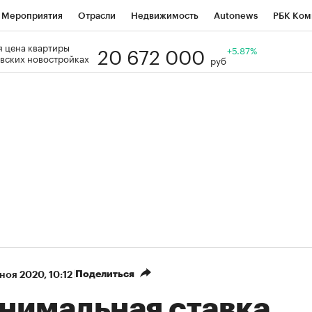
Мероприятия
Отрасли
Недвижимость
Autonews
РБК Ком
20 672 000
 цена квартиры
Образование
РБК Курсы
РБК Life
Тренды
+5.87%
Визионеры
Н
вских новостройках
руб
Дискуссионный клуб
Исследования
Кредитные рейтинги
Фр
Спецпроекты
Проверка контрагентов
Политика
Экономи
к наличной валюты
Поделиться
 ноя 2020, 10:12
нимальная ставка