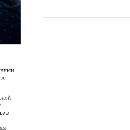
данный
изе
ьной
т
ье в
мая