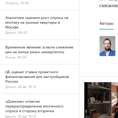
Отрасль, 10:00
снижени
Аналитики оценили рост спроса на
ипотеку на разные квартиры в
Авторы
Москве
Деньги, 09:00
Временное явление: в июле снижение
цен на жилье резко замедлилось
Жилье, 06:00
ЦБ оценил ставки проектного
финансирования для застройщиков
России
Деньги, 05 авг, 18:13
«Домклик» отметил
перераспределение ипотечного
спроса в сторону вторички
Деньги, 05 авг, 15:13