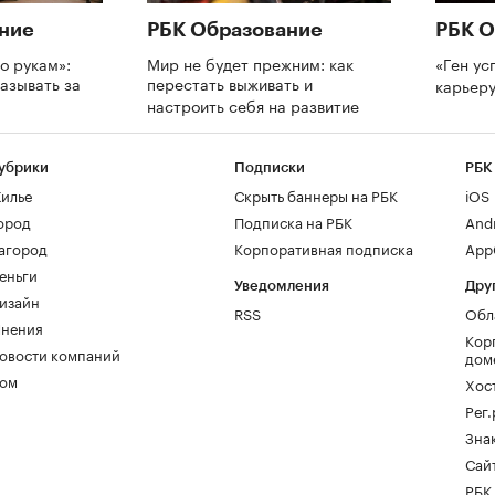
ние
РБК Образование
РБК О
о рукам»:
Мир не будет прежним: как
«Ген ус
азывать за
перестать выживать и
карьеру
и
настроить себя на развитие
убрики
Подписки
РБК
илье
Скрыть баннеры на РБК
iOS
ород
Подписка на РБК
And
агород
Корпоративная подписка
AppG
еньги
Уведомления
Дру
изайн
RSS
Обл
нения
Кор
овости компаний
дом
ом
Хос
Рег
Зна
Сайт
РБК