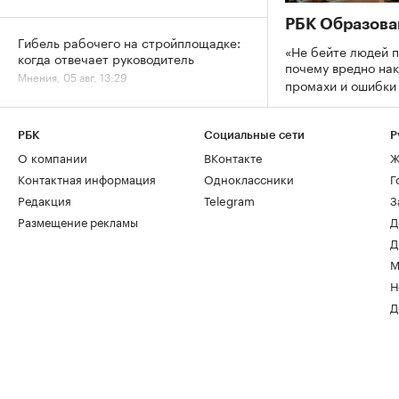
РБК Образова
Гибель рабочего на стройплощадке:
«Не бейте людей п
когда отвечает руководитель
почему вредно нак
Мнения, 05 авг, 13:29
промахи и ошибк
Кто из пенсионеров имеет право не
РБК
Социальные сети
Р
платить налог за квартиру и дачу
О компании
ВКонтакте
Ж
Деньги, 05 авг, 12:15
Контактная информация
Одноклассники
Г
Редакция
Telegram
З
Размещение рекламы
Д
Д
М
Н
Д