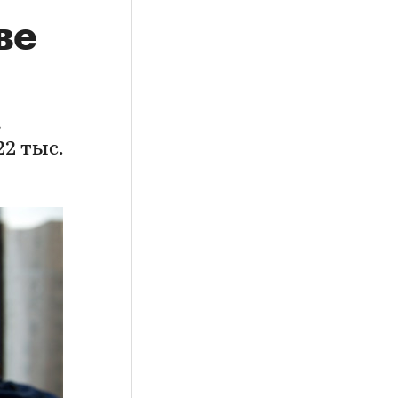
ве
а
2 тыс.