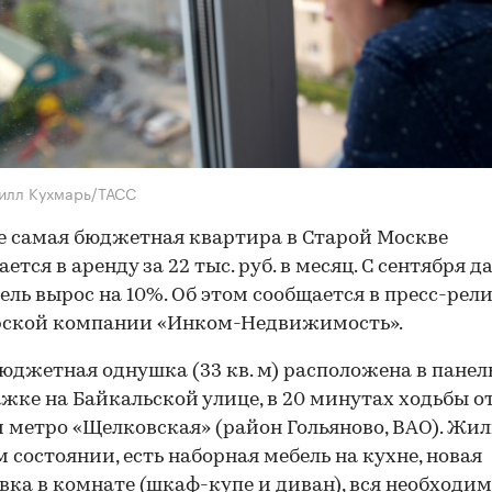
илл Кухмарь/ТАСС
е самая бюджетная квартира в Старой Москве
ется в аренду за 22 тыс. руб. в месяц. С сентября 
ель вырос на 10%. Об этом сообщается в пресс-рел
рской компании «Инком-Недвижимость».
юджетная однушка (33 кв. м) расположена в панел
жке на Байкальской улице, в 20 минутах ходьбы о
 метро «Щелковская» (район Гольяново, ВАО). Жил
 состоянии, есть наборная мебель на кухне, новая
вка в комнате (шкаф-купе и диван), вся необходи