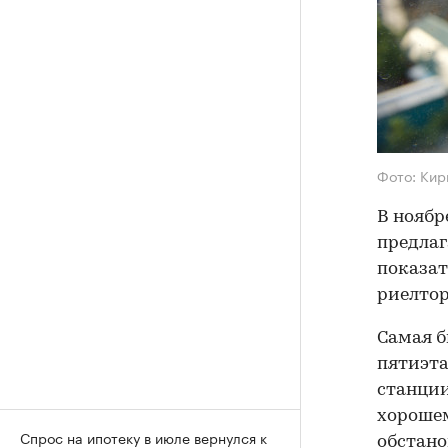
Фото: Кир
В ноябр
предлага
показат
риелто
Самая б
пятиэта
станции
хорошем
Спрос на ипотеку в июле вернулся к
обстано