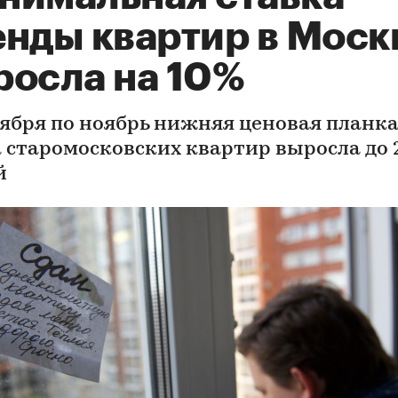
енды квартир в Моск
росла на 10%
тября по ноябрь нижняя ценовая планк
 старомосковских квартир выросла до 2
й