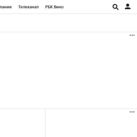
пании
Телеканал
РБК Вино
ациональные проекты
Город
аншизы
Газета
ка
Бизнес