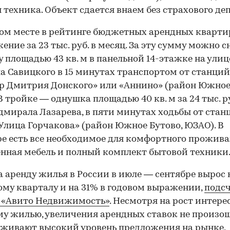
 техника. Объект сдается внаем без страхового де
ом месте в рейтинге бюджетных арендных кварт
ение за 23 тыс. руб. в месяц. За эту сумму можно с
 площадью 43 кв. м в панельной 14-этажке на улиц
 Савицкого в 15 минутах транспортом от станций
р Дмитрия Донского» или «Аннино» (район Южное
В тройке — однушка площадью 40 кв. м за 24 тыс. ру
дмирала Лазарева, в пяти минутах ходьбы от стан
Улица Горчакова» (район Южное Бутово, ЮЗАО). В
е есть все необходимое для комфортного прожива
нная мебель и полный комплект бытовой техники
а аренду жилья в России в июле — сентябре вырос 
ому кварталу и на 31% в годовом выражении,
подсч
 «Авито Недвижимость»
. Несмотря на рост интере
у жилью, увеличения арендных ставок не произо
рживают высокий уровень предложения на рынке,