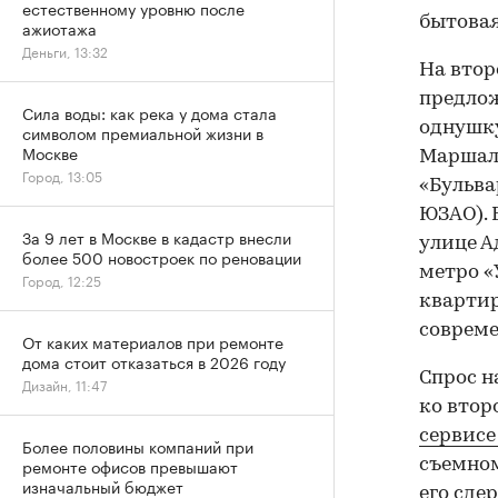
естественному уровню после
бытовая
ажиотажа
Деньги, 13:32
На втор
предлож
Сила воды: как река у дома стала
однушку
символом премиальной жизни в
Москве
Маршала
Город, 13:05
«Бульва
ЮЗАО). 
За 9 лет в Москве в кадастр внесли
улице А
более 500 новостроек по реновации
метро «
Город, 12:25
квартир
совреме
От каких материалов при ремонте
дома стоит отказаться в 2026 году
Спрос н
Дизайн, 11:47
ко втор
сервисе
Более половины компаний при
ремонте офисов превышают
съемном
изначальный бюджет
его сде