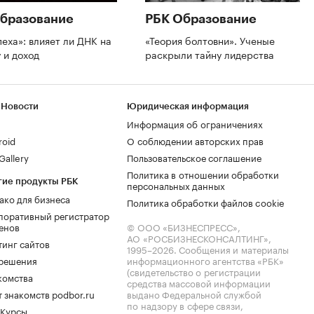
бразование
РБК Образование
пеха»: влияет ли ДНК на
«Теория болтовни». Ученые
 и доход
раскрыли тайну лидерства
 Новости
Юридическая информация
Информация об ограничениях
roid
О соблюдении авторских прав
allery
Пользовательское соглашение
Политика в отношении обработки
гие продукты РБК
персональных данных
ако для бизнеса
Политика обработки файлов cookie
поративный регистратор
енов
© ООО «БИЗНЕСПРЕСС»,
АО «РОСБИЗНЕСКОНСАЛТИНГ»,
тинг сайтов
1995–2026
. Сообщения и материалы
.решения
информационного агентства «РБК»
(свидетельство о регистрации
комства
средства массовой информации
 знакомств podbor.ru
выдано Федеральной службой
по надзору в сфере связи,
 Курсы