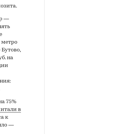
позита.
ир —
нять
е
 метро
 Бутово,
б. на
ции
ния:
.
на 75%
итали в
са к
шло —