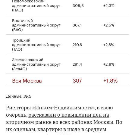
Новомосковский
административный округ
308,3
+2,3%
(НАО)
Восточный
административный округ
367,1
+2,5%
(ВАО)
Троицкий
административный округ
210,6
+2,6%
(ТАО)
Зеленоградский
административный округ
291,4
+2,9%
(ЗелАО)
Вся Москва
397
+1,8%
Данные: SRG
Риелторы «Инком-Недвижимость», в свою
очередь,
рассказали о повышении цен на
вторичном рынке во всех районах Москвы
. По
их оценкам, квартиры в июле в среднем