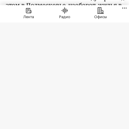
этом в Подмосковье, наоборот, жилья в
новостройках стали покупать больше
Лента
Радио
Офисы
Фото: Sergio Photone / Shutterstock / FOTODOM
В июле 2026 года продажи жилья по договорам
долевого участия (ДДУ) в новостройках Москвы
и Подмосковья снизились на 18% по сравнению