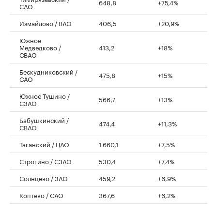
648,8
+75,4%
САО
Измайлово / ВАО
406,5
+20,9%
Южное
Медведково /
413,2
+18%
СВАО
Бескудниковский /
475,8
+15%
САО
Южное Тушино /
566,7
+13%
СЗАО
Бабушкинский /
474,4
+11,3%
СВАО
Таганский / ЦАО
1 660,1
+7,5%
Строгино / СЗАО
530,4
+7,4%
Солнцево / ЗАО
459,2
+6,9%
Коптево / САО
367,6
+6,2%