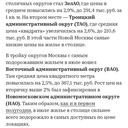
столичных округов стал
ЗелАО,
где цены в
среднем повысились на 2,9%, до 291,4 тыс. руб. за
1 кв. м. На втором месте —
Троицкий
административный округ (ТАО)
, где средняя
цена «квадрата» увеличилась на 2,6%, до 210,6
тыс. руб. В этой части Новой Москвы самые
низкие цены на жилье в столице.
00:00
/
00:00
В тройку округов Москвы с самым
подорожавшим жильем в июле вошел
Восточный административный округ (ВАО).
Там средняя цена квадратного метра
повысилась на 2,5%, до 367,1 тыс. руб. Рост цен на
вторичку выше 2% был зафиксирован в
Новомосковском административном округе
(НАО)
. Таким образом,
как и в первом
полугодии
, в июле жилье в столице сильнее
всего подорожало в самых доступных по цене
локациях.