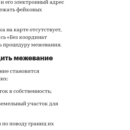
 и его электронный адрес
бежать фейковых
а на карте отсутствует,
ись «Без координат
ть процедуру межевания.
дить межевание
ание становится
их:
ок в собственность;
земельный участок для
;
 по поводу границ их