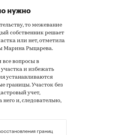
но нужно
тельству, то межевание
дый собственник решает
частка или нет, отметила
ы Марина Рыцарева.
 все вопросы в
 участка и избежать
ния устанавливаются
ые границы. Участок без
астровый учет,
 него и, следовательно,
восстановления границ