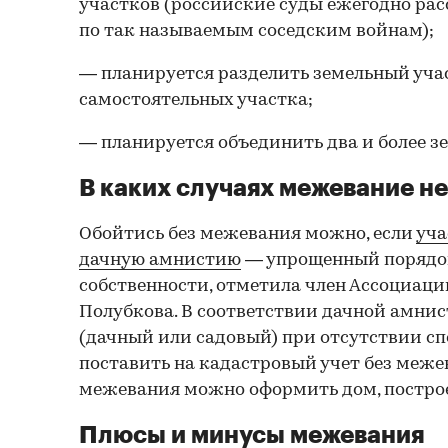
участков (российские суды ежегодно ра
по так называемым соседским войнам);
— планируется разделить земельный учас
самостоятельных участка;
— планируется объединить два и более зе
В каких случаях межевание н
Обойтись без межевания можно, если
уча
дачную амнистию
— упрощенный порядо
собственности, отметила член Ассоциаци
Полубкова. В соответствии дачной амни
(дачный или садовый) при отсутствии с
поставить на кадастровый учет без меже
межевания можно оформить дом, построе
Плюсы и минусы межевания