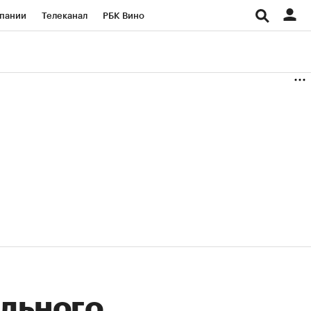
пании
Телеканал
РБК Вино
ациональные проекты
Город
аншизы
Газета
ка
Бизнес
льного