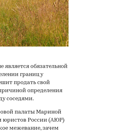
е является обязательной
елении границ у
решит продать свой
 причиной определения
ду соседями.
ровой палаты Мариной
 юристов России (АЮР)
кое межевание, зачем