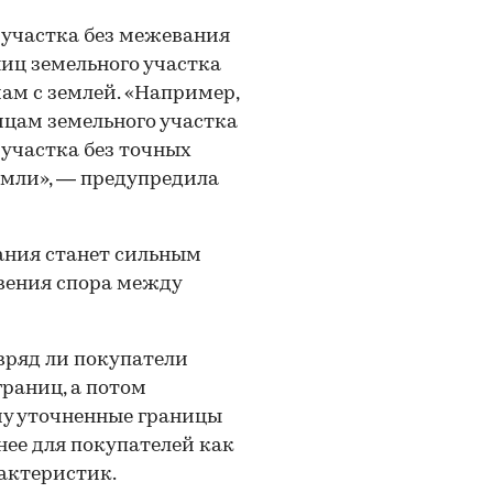
 участка без межевания
ниц земельного участка
м с землей. «Например,
ицам земельного участка
 участка без точных
емли», — предупредила
ания станет сильным
вения спора между
вряд ли покупатели
границ, а потом
му уточненные границы
ее для покупателей как
рактеристик.