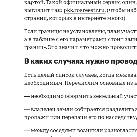
картой. Такой официальный сервис один,
выглядит так:
pkk.rosreestr.ru.
(чтобы из
страниц, которых в интернете много).
Если границы не установлены, план участк
а в таблице с его параметрами стоит зап
границ». Это значит, что можно проводи
В каких случаях нужно прово
Есть целый список случаев, когда межев
необходимым. Перечислим основные из н
— необходимо оформить земельный участ
— владелец земли собирается разделить 
продажи или передачи его по наследству
— между соседями возникли разногласия