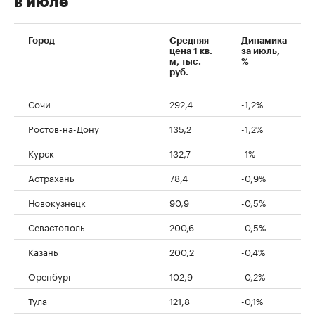
в июле
Город
Средняя
Динамика
цена 1 кв.
за июль,
м, тыс.
%
руб.
Сочи
292,4
-1,2%
Ростов-на-Дону
135,2
-1,2%
Курск
132,7
-1%
Астрахань
78,4
-0,9%
Новокузнецк
90,9
-0,5%
Севастополь
200,6
-0,5%
Казань
200,2
-0,4%
Оренбург
102,9
-0,2%
Тула
121,8
-0,1%