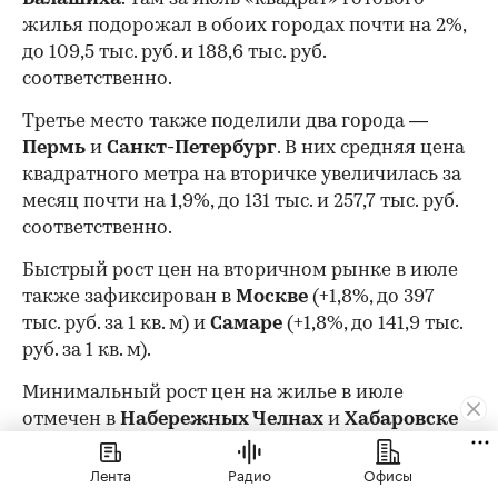
жилья подорожал в обоих городах почти на 2%,
до 109,5 тыс. руб. и 188,6 тыс. руб.
соответственно.
Третье место также поделили два города —
Пермь
и
Санкт-Петербург
. В них средняя цена
квадратного метра на вторичке увеличилась за
месяц почти на 1,9%, до 131 тыс. и 257,7 тыс. руб.
соответственно.
Быстрый рост цен на вторичном рынке в июле
также зафиксирован в
Москве
(+1,8%, до 397
тыс. руб. за 1 кв. м) и
Самаре
(+1,8%, до 141,9 тыс.
руб. за 1 кв. м).
Минимальный рост цен на жилье в июле
отмечен в
Набережных Челнах
и
Хабаровске
— примерно на 0,1%, до 124,1 тыс. руб. и 143 тыс.
Лента
Радио
Офисы
руб. соответственно, следует из изученных