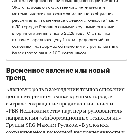
Автоматизированная система оценки недвижимости
SRG с помощью искусственного интеллекта и
математических алгоритмов машинного обучения
рассчитала, как менялась средняя стоимость 1 кв. м
в 50 городах России с самыми крупными рынками
вторичного жилья в июле 2026 года. Статистика
00:00
/
00:00
включает среднюю цену 1 кв. м предложений на
основных платформах объявлений и в региональных
базах (всего свыше 100 источников).
Временное явление или новый
тренд
Ключевую роль в замедлении темпов снижения
цен на вторичном рынке крупных городов
сыграло сокращение предложения, пояснил
«РБК Недвижимости» партнер и руководитель
направления «Информационные технологии»
Группы SRG Максим Русаков. «В условиях
сохраняющейся рыночной неопределенности и