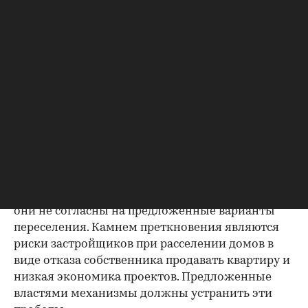
реализации.
Что тормозит реновацию в
Подмосковье
Сейчас реализация проектов застроенных
территорий с привлечением частных
инвесторов в Московской области
затруднена
из-за отсутствия нормативной базы и порядка
учета мнения жителей при формировании
таких проектов. Также нормативно не
определены понятие ветхого жилья и
процедура изъятия его у собственников, если
они не согласны на предложенные варианты
переселения. Камнем преткновения являются
риски застройщиков при расселении домов в
виде отказа собственника продавать квартиру и
низкая экономика проектов. Предложенные
властями механизмы должны устранить эти