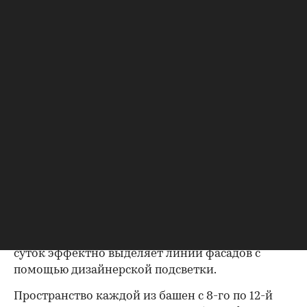
сути, iCity предлагает офисные возможности
для бизнеса любого масштаба. Проект iCity
отличают удобные планировки этажей
площадью до 1960 кв. м с размещением
коммуникаций в ядре здания, а также
эффектные скай-террасы для отдыха.
Скай-террасы — это расположенные на северо-
восточных и северо-западных фасадах башен
помещения с рекреационной функцией в
составе офисного объема, объединенные в
группы по вертикали. Перекрытия между скай-
террасами выполнены из закаленного
полупрозрачного стекла, что создает wow-
эффект для пользователей, а в темное время
суток эффектно выделяет линии фасадов с
помощью дизайнерской подсветки.
Пространство каждой из башен с 8-го по 12-й