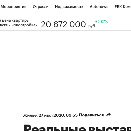
Мероприятия
Отрасли
Недвижимость
Autonews
РБК Ком
20 672 000
 цена квартиры
Образование
РБК Курсы
РБК Life
Тренды
+5.87%
Визионеры
Н
вских новостройках
руб
Дискуссионный клуб
Исследования
Кредитные рейтинги
Фр
Спецпроекты
Проверка контрагентов
Политика
Экономи
к наличной валюты
Поделиться
Жилье
⁠,
27 июл 2020, 09:55
Реальные выстав