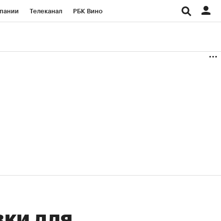
пании
Телеканал
РБК Вино
ациональные проекты
Город
аншизы
Газета
ка
Бизнес
ки для