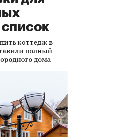
ных
 список
пить коттедж в
ставили полный
городного дома