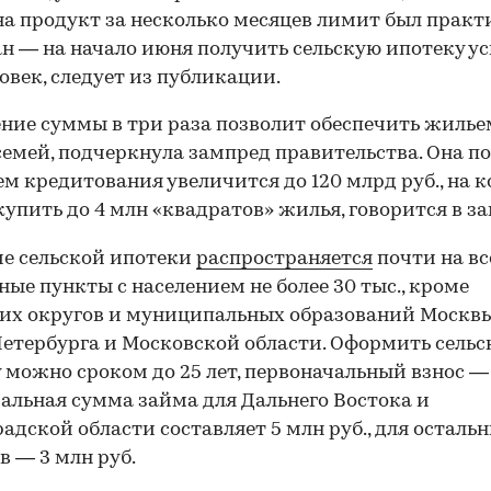
на продукт за несколько месяцев лимит был прак
н — на начало июня получить сельскую ипотеку ус
ловек, следует из публикации.
ние суммы в три раза позволит обеспечить жилье
 семей, подчеркнула зампред правительства. Она п
ем кредитования увеличится до 120 млрд руб., на 
упить до 4 млн «квадратов» жилья, говорится в за
е сельской ипотеки
распространяется
почти на вс
ные пункты с населением не более 30 тыс., кроме
их округов и муниципальных образований Москвы
етербурга и Московской области. Оформить сель
 можно сроком до 25 лет, первоначальный взнос — 
льная сумма займа для Дальнего Востока и
адской области составляет 5 млн руб., для осталь
в — 3 млн руб.