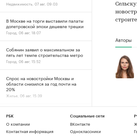
Недвижимость, 07 авг, 09:03
Сельску
новостр
строите
В Москве на торги выставили палаты
допетровской эпохи дешевле трешки
Город, 06 авг, 18:07
Авторы
Собянин заявил о максимальном за
пять лет темпе строительства метро
Город, 06 авг, 15:52
Спрос на новостройки Москвы и
области снизился за год почти на
20%
Жилье, 06 авг, 15:39
Спрос на ипотеку в июле вернулся к
РБК
Социальные сети
Р
естественному уровню после
ажиотажа
О компании
ВКонтакте
Ж
Деньги, 06 авг, 13:32
Контактная информация
Одноклассники
Г