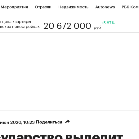
Мероприятия
Отрасли
Недвижимость
Autonews
РБК Ком
20 672 000
 цена квартиры
Образование
РБК Курсы
РБК Life
Тренды
+5.87%
Визионеры
Н
вских новостройках
руб
Дискуссионный клуб
Исследования
Кредитные рейтинги
Фр
Спецпроекты
Проверка контрагентов
Политика
Экономи
к наличной валюты
Поделиться
 июн 2020, 10:23
сударство выделит