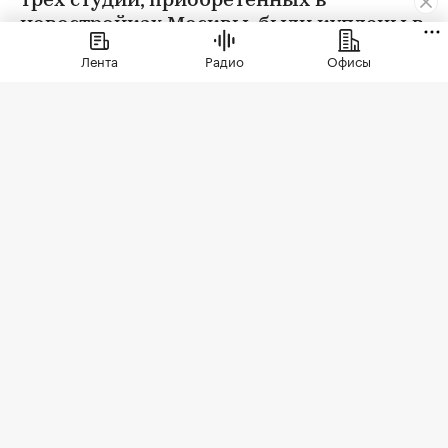
трех студий, приобретенных в
новостройках Москвы, были куплены в
ипотеку. В сегменте трешек ипотечных
Лента
Радио
Офисы
сделок менее половины, а среди
четырехкомнатных квартир — лишь
около четверти
Фото: LudaZuy / Shutterstock / FOTODOM