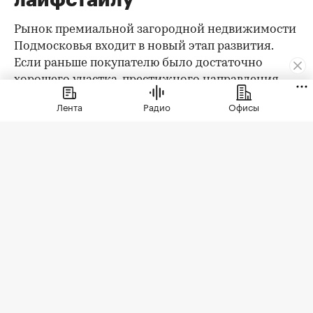
Рынок премиальной загородной недвижимости
Подмосковья входит в новый этап развития.
Если раньше покупателю было достаточно
хорошего участка, престижного направления,
охраны и качественного дома, то сегодня запрос
Лента
Радио
Офисы
заметно изменился. Клиент выбирает уже не
только квадратные метры и сотки, а целостную
среду проживания: архитектуру,
благоустройство, приватность, сервис, доступ к
природе, спорт, детскую и семейную
инфраструктуру.
При этом анализ существующего предложения
показывает важный парадокс: несмотря на рост
требований покупателей, инфраструктура
большинства премиальных коттеджных
поселков остается достаточно ограниченной.
Она в основном выполняет вспомогательную