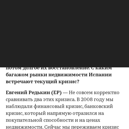
+ Подписывайтесь на канал
Текстовая версия
— Испания всегда была сложным для
инвестиций рынком: все помнят падение
цен, которое началось в кризис 2008 года, и
потом долгое их восстановление. С каким
багажом рынки недвижимости Испании
встречают текущий кризис?
Евгений Редькин (ЕР)
— Не совсем корректно
сравнивать два этих кризиса. В 2008 году мы
00:00
/
00:00
наблюдали финансовый кризис, банковский
кризис, который напрямую отразился на
покупательной способности и на ценах
недвижимости. Сейчас мы переживаем кризис