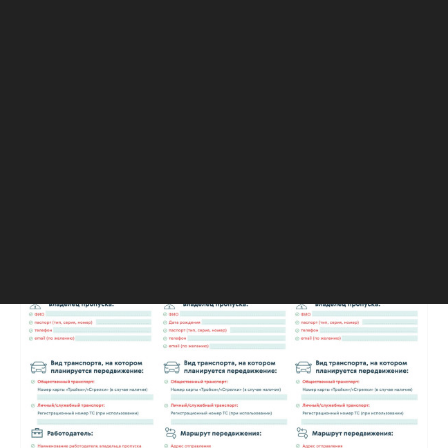
которое вы направляетесь. Система отобразит
на экране специальный код, который надо
сохранить — записать или сфотографировать,
чтобы взять с собой.