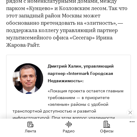
рядом с номенклатурными домами, между
парком «Кунцево» и Козловским лесом. Так что
этот западный район Москвы может
обоснованно претендовать на «элитность», —
поддержала коллегу управляющий партнер
мультисемейного офиса «Сесегар» Ирина
Жарова-Райт.
Дмитрий Халин, управляющий
партнер «Intermark Городская
Недвижимость»:
«Локация проекта остается главным
требованием — в приоритете
«зеленые» районы с удобной
транспортной доступностью и развитой
инфраструктурой. При этом вопрос удаленности
проекта от исторического центра постепенно теряет
Лента
Радио
Офисы
приоритетность. Главное — хорошая экология и