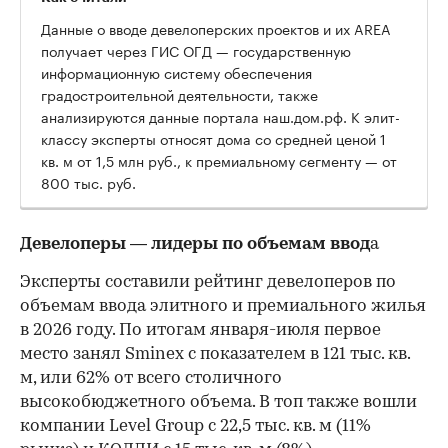
Данные о вводе девелоперских проектов и их AREA
получает через ГИС ОГД — государственную
информационную систему обеспечения
градостроительной деятельности, также
анализируются данные портала наш.дом.рф. К элит-
классу эксперты относят дома со средней ценой 1
кв. м от 1,5 млн руб., к премиальному сегменту — от
800 тыс. руб.
Девелоперы — лидеры по объемам ввод
а
Эксперты составили рейтинг девелоперов по
объемам ввода элитного и премиального жилья
в 2026 году. По итогам января-июля первое
место занял Sminex с показателем в 121 тыс. кв.
м, или 62% от всего столичного
высокобюджетного объема. В топ также вошли
компании Level Group с 22,5 тыс. кв. м (11%
00:00
/
00:00