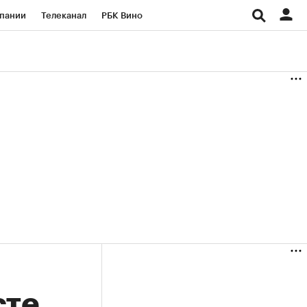
пании
Телеканал
РБК Вино
ациональные проекты
Город
аншизы
Газета
ка
Бизнес
сте