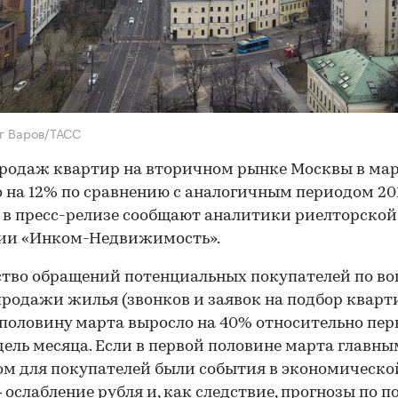
г Варов/ТАСС
родаж квартир на вторичном рынке Москвы в ма
 на 12% по сравнению с аналогичным периодом 201
 в пресс-релизе сообщают аналитики риелторской
ии «Инком-Недвижимость».
тво обращений потенциальных покупателей по в
родажи жилья (звонков и заявок на подбор кварт
половину марта выросло на 40% относительно пе
дель месяца. Если в первой половине марта главны
м для покупателей были события в экономическо
 ослабление рубля и, как следствие, прогнозы по п