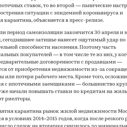
потечных ставок, то во второй — панические наст
бострения ситуации с эпидемией коронавируса и
я карантина, объясняется в пресс-релизе.
ли период самоизоляции закончится 30 апреля и н
, сегодняшнее затишье нанесет ощутимый удар по
ельной способности населения. Поэтому часть
альных покупателей — в том числе те из них, у ког
едварительные договоренности с продавцами —
ся от приобретения недвижимости из-за сокращ
ы или потери рабочего места. Кроме того, осложн
ия с ипотечными заемщиками — большинство кру
уже начали повышать ставки по кредитам на жиль
т риелторы.
снятия карантина рынок жилой недвижимости Мо
я в условиях 2014–2015 годов, когда после резкого 
число сделок на вторичке снизилось до минималь