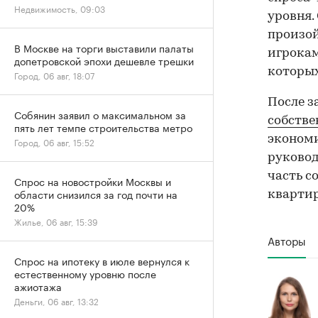
Недвижимость, 09:03
уровня.
произой
В Москве на торги выставили палаты
игрокам
допетровской эпохи дешевле трешки
которых
Город, 06 авг, 18:07
После з
Собянин заявил о максимальном за
собств
пять лет темпе строительства метро
экономи
Город, 06 авг, 15:52
руковод
часть с
Спрос на новостройки Москвы и
области снизился за год почти на
квартир
20%
Жилье, 06 авг, 15:39
Авторы
Спрос на ипотеку в июле вернулся к
естественному уровню после
ажиотажа
Деньги, 06 авг, 13:32