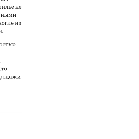
жилье не
овными
ногие из
и.
ностью
,
что
продажи