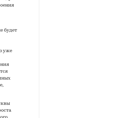
роения
е будет
о уже
ения
ится
пных
е,
сквы
роста
ного