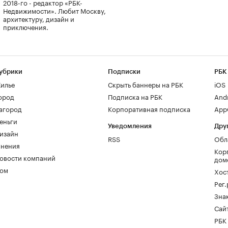
2018-го - редактор «РБК-
Недвижимости». Любит Москву,
архитектуру, дизайн и
приключения.
убрики
Подписки
РБК
илье
Скрыть баннеры на РБК
iOS
ород
Подписка на РБК
And
агород
Корпоративная подписка
AppG
еньги
Уведомления
Дру
изайн
RSS
Обл
нения
Кор
овости компаний
дом
ом
Хос
Рег
Зна
Сайт
РБК