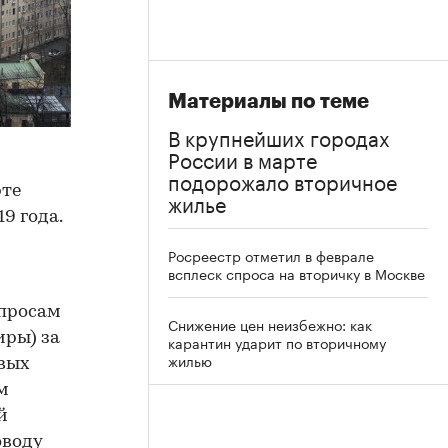
Материалы по теме
В крупнейших городах
России в марте
подорожало вторичное
рте
жилье
9 года.
Росреестр отметил в феврале
всплеск спроса на вторичку в Москве
опросам
Снижение цен неизбежно: как
иры) за
карантин ударит по вторичному
жилью
рвых
м
й
оводу