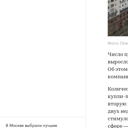
Фото: Оле
Число п
выросло
Об этом
компан
Количес
купли-п
вторую 
двух не
стимуло
В Москве выбрали лучшие
сфере —