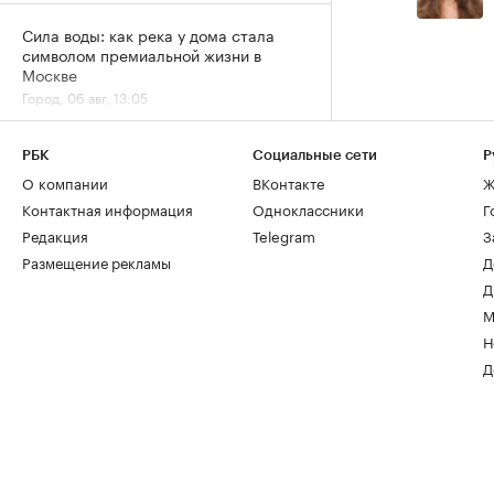
Сила воды: как река у дома стала
символом премиальной жизни в
Москве
Город, 06 авг, 13:05
За 9 лет в Москве в кадастр внесли
РБК
Социальные сети
Р
более 500 новостроек по реновации
О компании
ВКонтакте
Ж
Город, 06 авг, 12:25
Контактная информация
Одноклассники
Г
Редакция
Telegram
З
Размещение рекламы
Д
Д
М
Н
Д