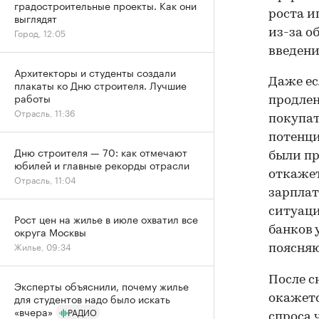
градостроительные проекты. Как они
роста и
выглядят
Город, 12:05
из-за о
введени
Архитекторы и студенты создали
Даже ес
плакаты ко Дню строителя. Лучшие
работы
продлен
Отрасль, 11:36
покупат
потенци
Дню строителя — 70: как отмечают
были пр
юбилей и главные рекорды отрасли
откажет
Отрасль, 11:04
зарплат
ситуац
Рост цен на жилье в июле охватил все
банков 
округа Москвы
Жилье, 09:34
поясняю
После 
Эксперты объяснили, почему жилье
для студентов надо было искать
окажетс
«вчера»
РАДИО
спроса 