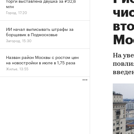
торги выставлена двушка за ₽32,6
млн
чис
Город, 17:20
вт
ИИ начал выписывать штрафы за
борщевик в Подмосковье
Мо
Загород, 15:30
На ув
Назван район Москвы с ростом цен
на новостройки в июле в 1,75 раза
повли
Жилье, 13:55
введе