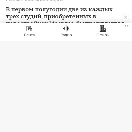
В первом полугодии две из каждых
трех студий, приобретенных в
новостройках Москвы, были куплены в
ипотеку. В сегменте трешек ипотечных
Лента
Радио
Офисы
сделок менее половины, а среди
четырехкомнатных квартир — лишь
около четверти