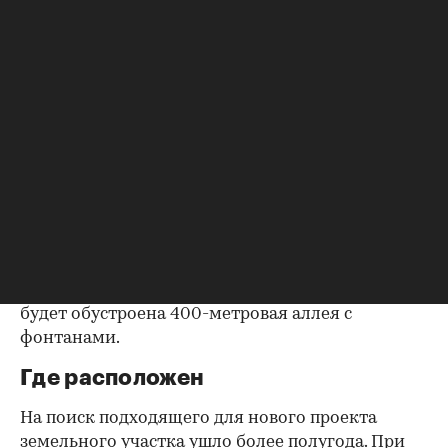
интернет.
Жители «Союза» получат набор
инфраструктуры, сопоставимый с сетевыми
загородными отелями от международных
операторов. Помимо консьерж-сервиса 24/7,
широких асфальтированных дорог с
прогулочным бульваром, охраны и
круглосуточного видеонаблюдения, в
коттеджном поселке появятся футбольное поле,
теннисный корт, хоккейная коробка, пляжный
комплекс, детский клуб, парк, банный комплекс
и мини-маркет на въезде. В середине поселка
будет обустроена 400-метровая аллея с
фонтанами.
Где расположен
На поиск подходящего для нового проекта
земельного участка ушло более полугода. При