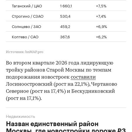
Таганский / ЦАО
1 660,1
+7,5%
Строгино / СЗАО
530,4
+7,4%
Солнцево / ЗАО
459,2
+6,9%
Коптево / САО
367,6
+6,2%
Источник: bnMAP.pro
Во втором квартале 2026 года лидирующую
тройку районов Старой Москвы по темпам
подорожания новостроек
составили
Лосиноостровский (рост на 22,1%), Чертаново
Северное (рост на 17,4%) и Бескудниковский
(рост на 17,1%).
Недвижимость
Назван единственный район
Москвы, где новостройки дороже ₽3