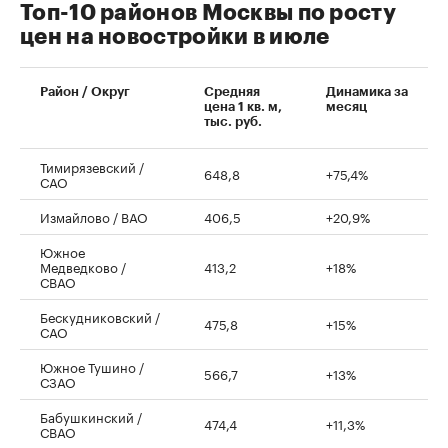
Топ-10 районов Москвы по росту
цен на новостройки в июле
00:00
/
00:00
Район / Округ
Средняя
Динамика за
цена 1 кв. м,
месяц
тыс. руб.
Тимирязевский /
648,8
+75,4%
САО
Измайлово / ВАО
406,5
+20,9%
Южное
Медведково /
413,2
+18%
СВАО
Бескудниковский /
475,8
+15%
САО
Южное Тушино /
566,7
+13%
СЗАО
Бабушкинский /
474,4
+11,3%
СВАО