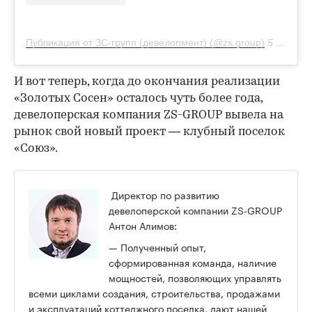
Публикация от ЗС-групп (девелопмент) (@zs.group)
5 Авг 2019 в 12:14 PDT
И вот теперь, когда до окончания реализации
«Золотых Сосен» осталось чуть более года,
девелоперская компания ZS-GROUP вывела на
рынок свой новый проект — клубный поселок
«Союз».
Директор по развитию
девелоперской компании ZS-GROUP
Антон Алимов:
— Полученный опыт,
сформированная команда, наличие
мощностей, позволяющих управлять
всеми циклами создания, строительства, продажами
и эксплуатаций коттеджного поселка, дают нашей