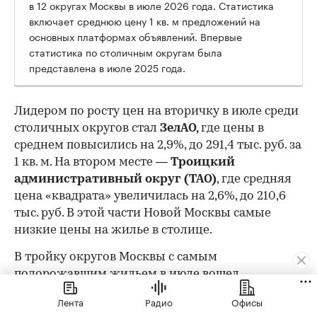
в 12 округах Москвы в июле 2026 года. Статистика
включает среднюю цену 1 кв. м предложений на
основных платформах объявлений. Впервые
статистика по столичным округам была
представлена в июле 2025 года.
Лидером по росту цен на вторичку в июле среди
столичных округов стал
ЗелАО,
где цены в
среднем повысились на 2,9%, до 291,4 тыс. руб. за
1 кв. м. На втором месте —
Троицкий
административный округ (ТАО)
, где средняя
цена «квадрата» увеличилась на 2,6%, до 210,6
тыс. руб. В этой части Новой Москвы самые
низкие цены на жилье в столице.
00:00
/
00:00
В тройку округов Москвы с самым
подорожавшим жильем в июле вошел
Восточный административный округ (ВАО).
Лента
Радио
Офисы
Там средняя цена квадратного метра