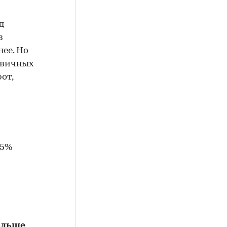
д
з
ее. Но
ервичных
от,
 5%
ольше
,