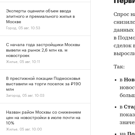
Перви
Эксперты оценили объем ввода
Спрос н
элитного и премиального жилья в
Москве
снизилс
Город, 05 авг, 10:53
данных 
в Подмо
С начала года застройщики Москвы
сделок 
вывели на рынок 2,6 млн кв. м
выросли
новостроек
Жилье, 05 авг, 10:11
Так:
В престижной локации Подмосковья
в
Нов
выставили на торги поселок за ₽190
новос
млн
Загород, 05 авг, 10:03
больш
в
Ста
Назван район Москвы со снижением
показ
цен на новостройки в июле почти на
10%
значе
Жилье, 05 авг, 10:00
на
По