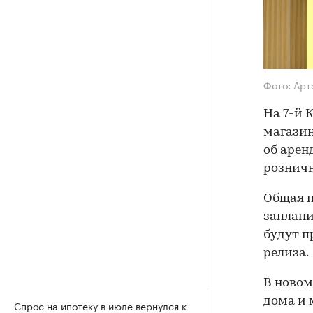
Фото: Арт
На 7-й 
магазин
об арен
розничн
Общая п
заплани
будут п
релиза.
В новом
дома и 
Спрос на ипотеку в июле вернулся к