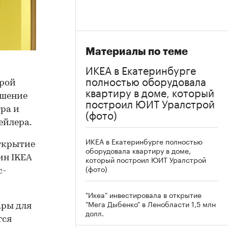
Материалы по теме
ИКЕА в Екатеринбурге
полностью оборудовала
орой
квартиру в доме, который
ашение
построил ЮИТ Уралстрой
ра и
(фото)
ейлера.
ИКЕА в Екатеринбурге полностью
Открытие
оборудовала квартиру в доме,
ин IKEA
который построил ЮИТ Уралстрой
(фото)
с-
"Икеа" инвестировала в открытие
"Мега Дыбенко" в Ленобласти 1,5 млн
ары для
долл.
тся