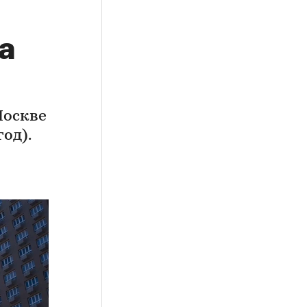
а
Москве
од).