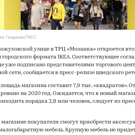
ем Геодакян/ТАСС
Кожуховской улице в ТРЦ «Мозаика» откроется вт
 городского формата IKEA. Соответствующее согл
де уже подписано представителями торгового цент
ой сети, сообщается в пресс-релизе шведского рет
лощадь магазина составит 7,9 тыс. «квадратов». 
ровано на 2020 год. Ожидается, что в новый магаз
риходить порядка 2,8 млн человек, следует из прес
 магазине покупатели смогут приобрести аксессу
малогабаритную мебель. Крупную мебель не приде