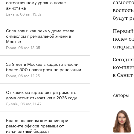
естественному уровню после
самосто
ажиотажа
восполь
Деньги, 06 авг, 13:32
будут р
Сила воды: как река у дома стала
Первый 
символом премиальной жизни в
поле»
о
Москве
открыт
Город, 06 авг, 13:05
Сегодня
За 9 лет в Москве в кадастр внесли
комплек
более 500 новостроек по реновации
Город, 06 авг, 12:25
в Санкт
От каких материалов при ремонте
Авторы
дома стоит отказаться в 2026 году
Дизайн, 06 авг, 11:47
Более половины компаний при
ремонте офисов превышают
изначальный бюджет