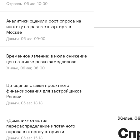
Отрасль, 06 авг, 10:00
Аналитики оценили рост спроса на
ипотеку на разные квартиры в
Москве
Деньги, 06 авг, 09:00
Временное явление: в июле снижение
цен на жилье резко замедлилось
Жилье, 06 авг, 06:00
ЦБ оценил ставки проектного
финансирования для застройщиков
России
Деньги, 05 авг, 18:13
Жилье
⁠,
06
«Домклик» отметил
перераспределение ипотечного
Сп
спроса в сторону вторички
Деньги, 05 авг, 15:13