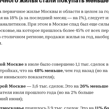
чного жилья стали покупать меньше
а первичное жилье Москвы и области в целом за го
я на 18%
(а за последний месяц — на 1%), следует и
аналитиков. При этом в Москве спад был еще сильн
сковье, на которое пришлось более 45% от всех п
в столичном регионе, продажи жилья за год, наобор
.
ой Москве
в июле было совершено 1,1 тыс. сделок в
тройках, что на
48% меньше
, чем год назад (но на
е июньского показателя);
рой Москве
— 3,6 тыс. сделок. Это на
26%
меньше
ателя июля прошлого года (но на 2% больше
ний июня);
дмосковье
пришлось 3,9 тыс. сделок. Это на
11% б