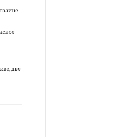
агазине
нское
кве, две