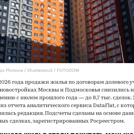
gio Photone / Shutterstock / FOTODOM
2026 года продажи жилья по договорам долевого у
 новостройках Москвы и Подмосковья снизились н
нению с июлем прошлого года — до 8,7 тыс. сделок. 
 из отчета аналитического сервиса DataFlat, с кот
илась редакция. Подсчеты сделаны на основе дан
ых сделках, зарегистрированных Росреестром.