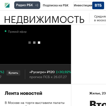
Подписка на РБК
Инвестиции
НЕДВИЖИМОСТЬ
Средняя
РБК Вино
Спорт
Школа управления
в моско
Национальные проекты
Город
Стил
Прямой эфир
Кредитные рейтинги
Франшизы
Га
Проверка контрагентов
Политика
Э
(+30,92%)
«Русагро» ₽120
Ozon ₽5
Купить
Купить
прогноз ПСБ к 26.07.27
прогноз 
Лента новостей
Жилье
⁠,
23
В Москве на торги выставили палаты
Вт