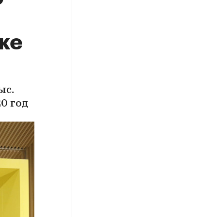
ке
ыс.
0 год