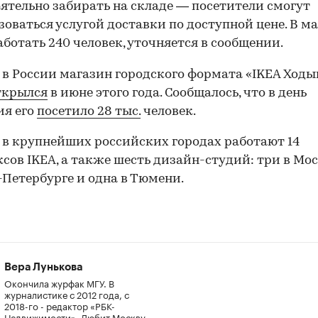
ятельно забирать на складе — посетители смогут
зоваться услугой доставки по доступной цене. В м
аботать 240 человек, уточняется в сообщении.
в России магазин городского формата «IKEA Ходы
ткрылся
в июне этого года. Сообщалось, что в день
ия его
посетило 28 тыс.
человек.
 в крупнейших российских городах работают 14
сов IKEA, а также шесть дизайн-студий: три в Мос
-Петербурге и одна в Тюмени.
Вера Лунькова
Окончила журфак МГУ. В
00:00
/
00:00
журналистике с 2012 года, с
2018-го - редактор «РБК-
Недвижимости». Любит Москву,