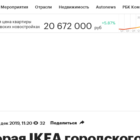
Мероприятия
Отрасли
Недвижимость
Autonews
РБК Ком
20 672 000
 цена квартиры
 РБК
РБК Образование
РБК Курсы
РБК Life
+5.87%
Тренды
Виз
вских новостройках
руб
ь
Крипто
РБК Бизнес-среда
Дискуссионный клуб
Исследо
зета
Спецпроекты СПб
Конференции СПб
Спецпроекты
кономика
Бизнес
Технологии и медиа
Финансы
Рынок на
(+87,48%)
(+30,42%)
 450
АФК «Система» ₽12
Купить
Ку
ПСБ к 29.07.27
прогноз БКС к 15.07.27
Поделиться
 дек 2019, 11:20
32
орая IKEA городског