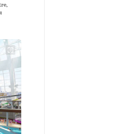
re,
я