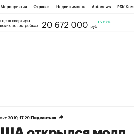
Мероприятия
Отрасли
Недвижимость
Autonews
РБК Ком
20 672 000
 цена квартиры
Образование
РБК Курсы
РБК Life
Тренды
+5.87%
Визионеры
Н
вских новостройках
руб
Дискуссионный клуб
Исследования
Кредитные рейтинги
Фр
Спецпроекты
Проверка контрагентов
Политика
Экономи
к наличной валюты
Поделиться
окт 2019, 17:29
CША открылся молл