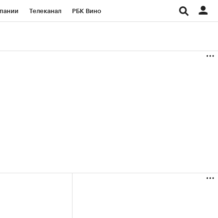
пании
Телеканал
РБК Вино
ациональные проекты
Город
аншизы
Газета
ка
Бизнес