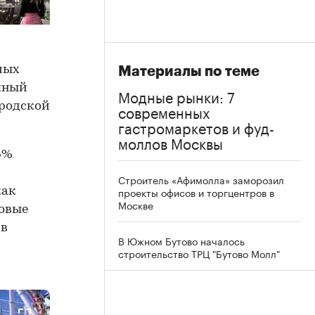
мых
Материалы по теме
пный
Модные рынки: 7
родской
современных
гастромаркетов и фуд-
моллов Москвы
5%
Строитель «Афимолла» заморозил
проекты офисов и торгцентров в
как
Москве
совые
 в
В Южном Бутово началось
строительство ТРЦ "Бутово Молл"