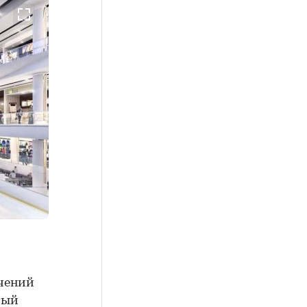
ечений
вый