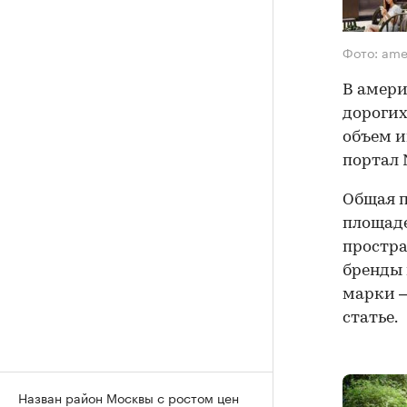
Фото: am
В амери
дорогих
объем и
портал 
Общая п
площаде
простра
бренды 
марки —
статье.
Назван район Москвы с ростом цен