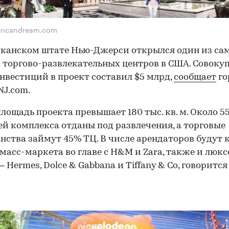
ericandream.com
канском штате Нью-Джерси открылся один из са
 торгово-развлекательных центров в США. Совоку
нвестиций в проект составил $5 млрд,
сообщает
го
NJ.com.
лощадь проекта превышает 180 тыс. кв. м. Около 5
й комплекса отданы под развлечения, а торговые
нства займут 45% ТЦ. В числе арендаторов будут 
масс-маркета во главе с H&M и Zara, также и люк
 Hermes, Dolce & Gabbana и Tiffany & Co, говорится