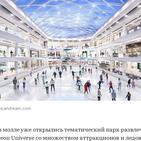
ricandream.com
в молле уже открылись тематический парк развл
deon Universe со множеством аттракционов и ледо