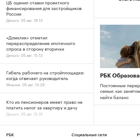
ЦБ оценил ставки проектного
финансирования для застройщиков
России
Деньги, 05 авг, 18:13
«Домклик» отметил
перераспределение ипотечного
спроса в сторону вторички
Деньги, 05 авг, 15:13
Гибель рабочего на стройплощадке:
РБК Образова
когда отвечает руководитель
Мнения, 05 авг, 13:29
Постоянные перер
семьи: как занято
найти баланс
Кто из пенсионеров имеет право не
платить налог за квартиру и дачу
Деньги, 05 авг, 12:15
Квартиры в Москве стали
РБК
Социальные сети
Р
продаваться дороже и быстрее