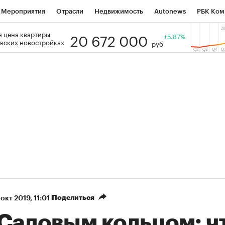
Мероприятия
Отрасли
Недвижимость
Autonews
РБК Ком
20 672 000
 цена квартиры
 РБК
РБК Образование
РБК Курсы
РБК Life
+5.87%
Тренды
Виз
вских новостройках
руб
ь
Крипто
РБК Бизнес-среда
Дискуссионный клуб
Исследо
зета
Спецпроекты СПб
Конференции СПб
Спецпроекты
кономика
Бизнес
Технологии и медиа
Финансы
Рынок на
Поделиться
окт 2019, 11:01
 Садовым кольцом: ч