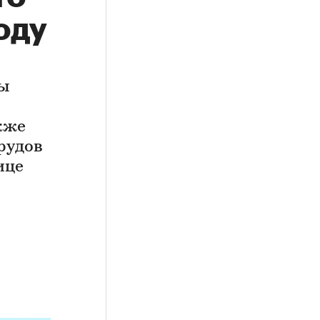
оду
ты
кже
рудов
ице