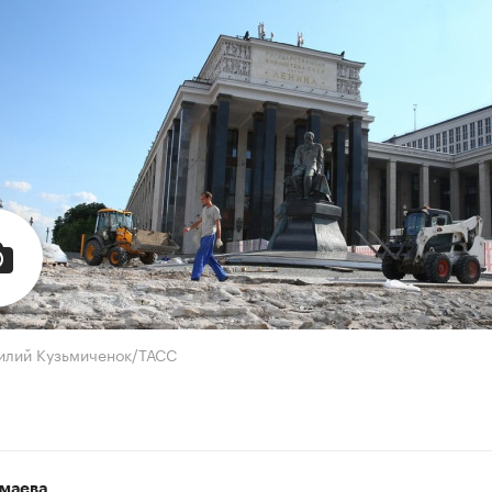
илий Кузьмиченок/ТАСС
маева