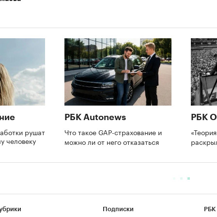
ние
РБК Autonews
РБК О
аботки рушат
Что такое GAP-страхование и
«Теория
му человеку
можно ли от него отказаться
раскры
убрики
Подписки
РБК