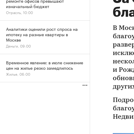
ремонте офисов превышают
изначальный бюджет
бла
Отрасль, 10:00
В Мос
Аналитики оценили рост спроса на
ипотеку на разные квартиры в
благо
Москве
разве
Деньги, 09:00
исклю
неско
Временное явление: в июле снижение
цен на жилье резко замедлилось
и Рожд
Жилье, 06:00
обнови
други
Подро
благо
Недви