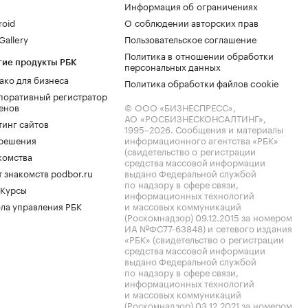
Информация об ограничениях
roid
О соблюдении авторских прав
allery
Пользовательское соглашение
Политика в отношении обработки
гие продукты РБК
персональных данных
ако для бизнеса
Политика обработки файлов cookie
поративный регистратор
енов
© ООО «БИЗНЕСПРЕСС»,
АО «РОСБИЗНЕСКОНСАЛТИНГ»,
тинг сайтов
1995–2026
. Сообщения и материалы
.решения
информационного агентства «РБК»
(свидетельство о регистрации
комства
средства массовой информации
 знакомств podbor.ru
выдано Федеральной службой
по надзору в сфере связи,
 Курсы
информационных технологий
ла управления РБК
и массовых коммуникаций
(Роскомнадзор) 09.12.2015 за номером
ИА №ФС77-63848) и сетевого издания
«РБК» (свидетельство о регистрации
средства массовой информации
выдано Федеральной службой
по надзору в сфере связи,
информационных технологий
и массовых коммуникаций
(Роскомнадзор) 03.12.2021 за номером