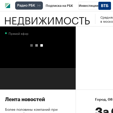
Подписка на РБК
Инвестиции
НЕДВИЖИМОСТЬ
Средняя
РБК Вино
Спорт
Школа управления
в моско
Национальные проекты
Город
Стил
Прямой эфир
Кредитные рейтинги
Франшизы
Га
Проверка контрагентов
Политика
Э
Лента новостей
Город
⁠,
08 
Более половины компаний при
За