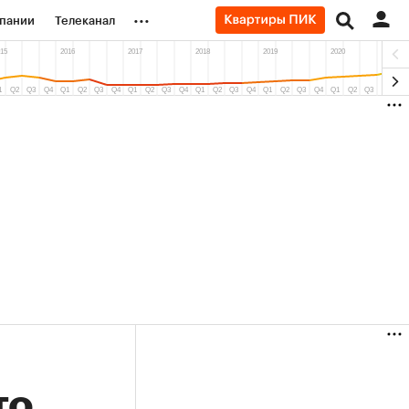
...
пании
Телеканал
ионеры
вания
личной валюты
то