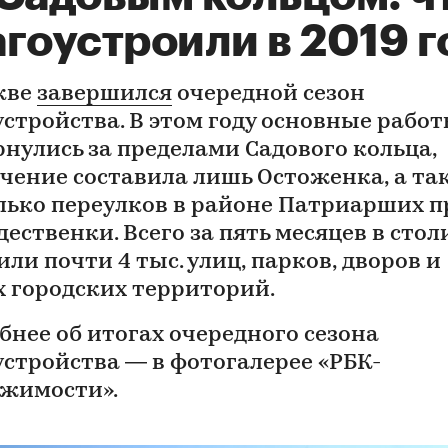
гоустроили в 2019 г
кве
завершился
очередной сезон
устройства. В этом году основные рабо
рнулись за пределами Садового кольца,
чение составила лишь Остоженка, а та
лько переулков в районе Патриарших п
ественки. Всего за пять месяцев в стол
ли почти 4 тыс. улиц, парков, дворов и
х городских территорий.
бнее об итогах очередного сезона
устройства — в фотогалерее «РБК-
жимости».