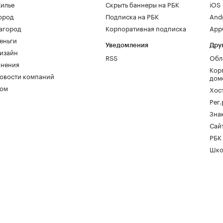
илье
Скрыть баннеры на РБК
iOS
ород
Подписка на РБК
And
агород
Корпоративная подписка
AppG
еньги
Уведомления
Дру
изайн
RSS
Обл
нения
Кор
овости компаний
дом
ом
Хос
Рег
Зна
Сайт
РБК
Шко