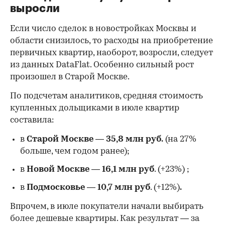
выросли
Если число сделок в новостройках Москвы и
области снизилось, то расходы на приобретение
первичных квартир, наоборот, возросли, следует
из данных DataFlat. Особенно сильный рост
произошел в Старой Москве.
По подсчетам аналитиков, средняя стоимость
купленных дольщиками в июле квартир
составила:
в
Старой Москве
—
35,8 млн руб.
(на 27%
больше, чем годом ранее);
в
Новой Москве
—
16,1 млн руб
. (+23%)
;
в
Подмосковье
—
10,7 млн руб
. (+12%)
.
Впрочем, в июле покупатели начали выбирать
более дешевые квартиры. Как результат — за