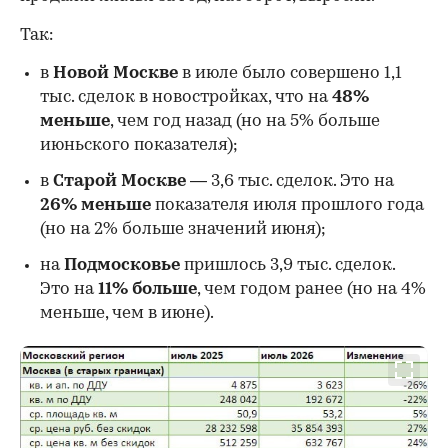
Так:
в
Новой Москве
в июле было совершено 1,1
тыс. сделок в новостройках, что на
48%
меньше
, чем год назад (но на 5% больше
июньского показателя);
в
Старой Москве
— 3,6 тыс. сделок. Это на
26%
меньше
показателя июля прошлого года
00:00
/
00:00
(но на 2% больше значений июня);
на
Подмосковье
пришлось 3,9 тыс. сделок.
Это на
11% больше
, чем годом ранее (но на 4%
меньше, чем в июне).