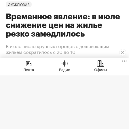
ЭКСКЛЮЗИВ
Временное явление: в июле
снижение цен на жилье
резко замедлилось
В июле число крупных городов с дешевеющим
жильем сократилось с 20 до 10
Ключевую роль в замедлении темпов
Лента
Радио
Офисы
снижения цен на жилье в крупных
городах сыграло сокращение
предложения. В условиях
сохраняющейся неопределенности
собственники отложили сделки. Еще
одна причина тренда — оживление
спроса